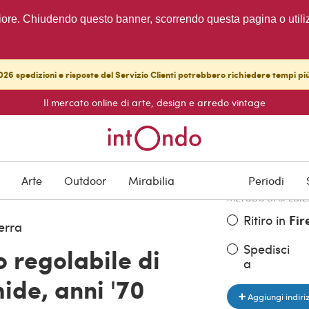
migliore. Chiudendo questo banner, scorrendo questa pagina o utili
26 spedizioni e risposte del Servizio Clienti potrebbero richiedere tempi pi
Il mercato online di arte, design e arredo vintage
PREZZO DELL'OGGE
€ 1.500,00
Arte
Outdoor
Mirabilia
Periodi
METODO DI SPEDIZ
Ritiro in
Fir
erra
Spedisci
regolabile di
a
ide, anni '70
Aggiungi indiri