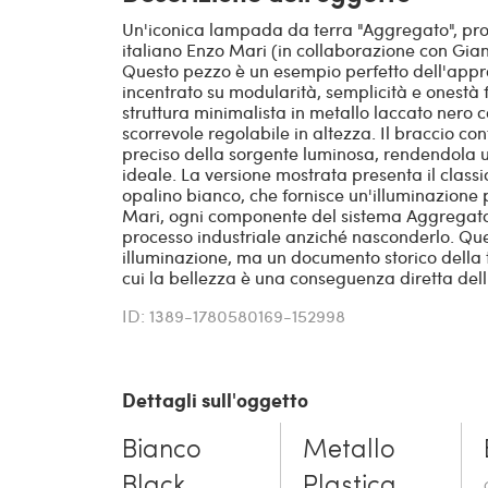
Un'iconica lampada da terra "Aggregato", pro
italiano Enzo Mari (in collaborazione con Gian
Questo pezzo è un esempio perfetto dell'appro
incentrato su modularità, semplicità e onest
struttura minimalista in metallo laccato nero
scorrevole regolabile in altezza. Il braccio c
preciso della sorgente luminosa, rendendola 
ideale. La versione mostrata presenta il clas
opalino bianco, che fornisce un'illuminazione pu
Mari, ogni componente del sistema Aggregato è
processo industriale anziché nasconderlo. Qu
illuminazione, ma un documento storico della te
cui la bellezza è una conseguenza diretta dell'u
ID: 1389-1780580169-152998
Dettagli sull'oggetto
Bianco
Metallo
Black
Plastica