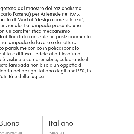
gettata dal maestro del razionalismo
carlo Fassina) per Artemide nel 1976.
ccio di Mari al "design come scienza",
à funzionale. La lampada presenta una
 con un caratteristico meccanismo
ontrobilanciato consente un posizionamento
una lampada da lavoro o da lettura
sico paralume conico in policarbonato
lita e diffusa. Fedele alla filosofia di
 visibile e comprensibile, celebrando il
esta lampada non è solo un oggetto di
oria del design italiano degli anni '70, in
tilità e della logica.
Buono
Italiano
CONDIZIONE
ORIGINE