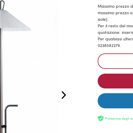
Massimo prezzo di s
massimo prezzo all
isole).
Per il resto del m
quotazione: inseris
Per qualsiasi ulte
0238582279.
Protezione degli a