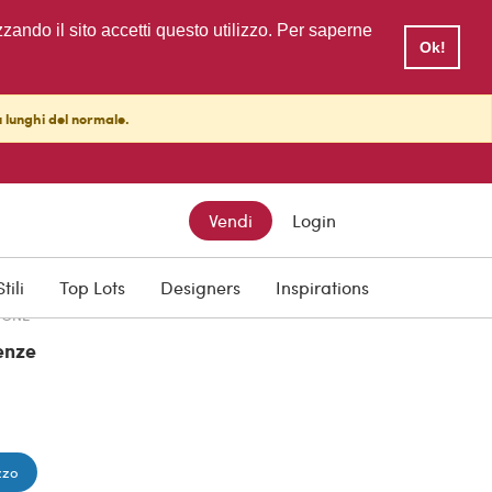
zzando il sito accetti questo utilizzo. Per saperne
Ok!
ù lunghi del normale.
TTO
Vendi
Login
Stili
Top Lots
Designers
Inspirations
IONE
enze
zzo