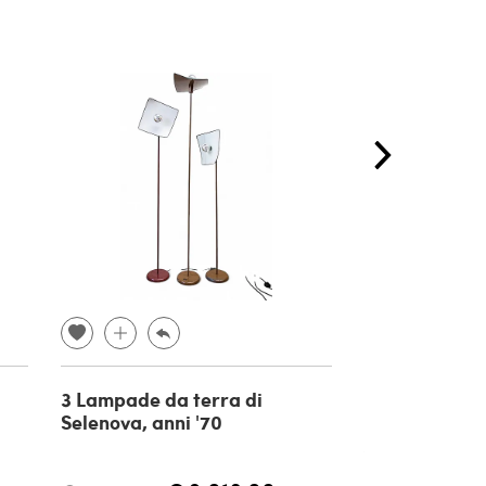
3 Lampade da terra di
Lampada da 
Selenova, anni '70
Ponte di Gru
A.R.D.I.T.I. pe
Sormani, anni