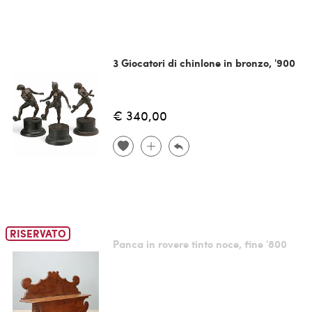
3 Giocatori di chinlone in bronzo, '900
€ 340,00
RISERVATO
Panca in rovere tinto noce, fine '800