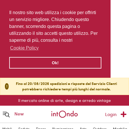
Il nostro sito web utilizza i cookie per offrirti
un servizio migliore. Chiudendo questo
banner, scorrendo questa pagina o
utilizzando il sito accetti questo utilizzo. Per
saperne di più, consulta i nostri
Cookie Policy
Ok!
Fino al 20/08/2026 spedizioni e risposte del Servizio Clienti
!
potrebbero richiedere tempi più lunghi del normale.
Il mercato online di arte, design e arredo vintage
New
Login
Mobili
Sedute
Decor
Illuminazione
Arte
Outdoor
Mirabilia