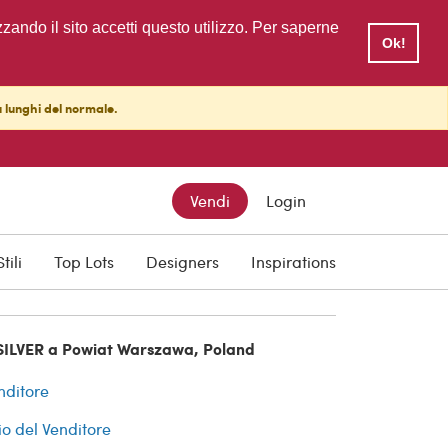
zzando il sito accetti questo utilizzo. Per saperne
Ok!
ù lunghi del normale.
Vendi
Login
cquisti
Stili
Top Lots
Designers
Inspirations
SILVER a Powiat Warszawa, Poland
nditore
io del Venditore