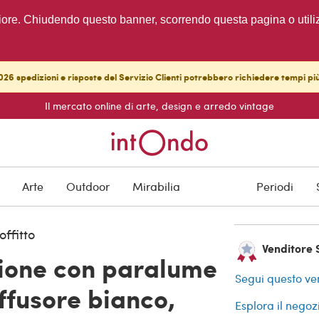
migliore. Chiudendo questo banner, scorrendo questa pagina o utili
26 spedizioni e risposte del Servizio Clienti potrebbero richiedere tempi pi
Il mercato online di arte, design e arredo vintage
VENDUTO
Protezione degli a
Arte
Outdoor
Mirabilia
Periodi
ffitto
Venditore 
ione con paralume
Segui questo ve
iffusore bianco,
Esplora il negoz