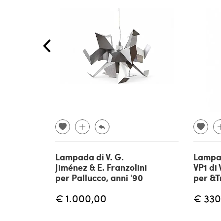
Lampada di V. G.
Lampa
Jiménez & E. Franzolini
VP1 di
per Pallucco, anni '90
per &T
€ 1.000,00
€ 330