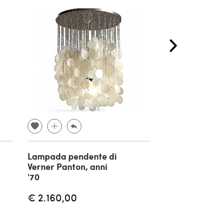
Lampada pendente di
Lampada a
Verner Panton, anni
sospensione R
'70
in vetro di M
anni '40
€ 2.160,00
€ 5.500,00