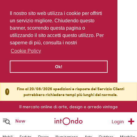
Il nostro sito web utilizza i cookie per offrirti
un servizio migliore. Chiudendo questo
banner, scorrendo questa pagina o
utilizzando il sito accetti questo utilizzo. Per
saperne di più, consulta i nostri
Cookie Policy
Ok!
Fino al 20/08/2026 spedizioni e risposte del Servizio Clienti
!
potrebbero richiedere tempi più lunghi del normale.
Il mercato online di arte, design e arredo vintage
New
Login
Mobili
Sedute
Decor
Illuminazione
Arte
Outdoor
Mirabilia