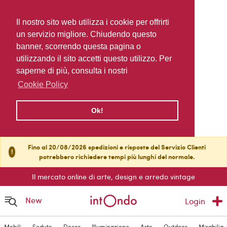
Il nostro sito web utilizza i cookie per offrirti
un servizio migliore. Chiudendo questo
banner, scorrendo questa pagina o
utilizzando il sito accetti questo utilizzo. Per
saperne di più, consulta i nostri
Cookie Policy
Ok!
Fino al 20/08/2026 spedizioni e risposte del Servizio Clienti
!
potrebbero richiedere tempi più lunghi del normale.
Il mercato online di arte, design e arredo vintage
New
Login
Mobili
Sedute
Decor
Illuminazione
Arte
Outdoor
Mirabilia