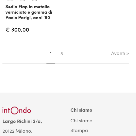
Sedia Flap in metallo
verniciato e gomma di
Paolo Parigi, anni '80
€ 300,00
Avanti >
Sei su pagina
1
3
Chi siamo
Chi siamo
Largo Richini 2/a,
Stampa
20122 Milano.