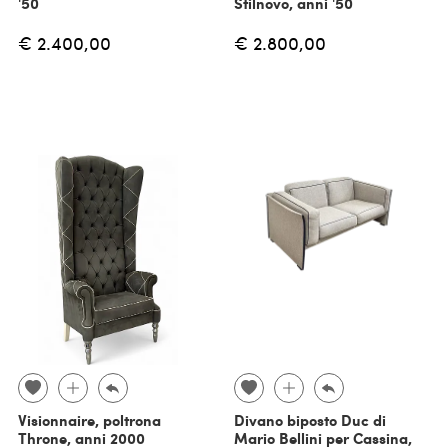
'50
Stilnovo, anni '50
€ 2.400,00
€ 2.800,00
Visionnaire, poltrona
Divano biposto Duc di
Throne, anni 2000
Mario Bellini per Cassina,