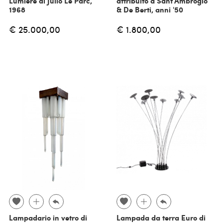
Lumiere di Julio Le Parc,
attribuito a Sant'Ambrogio
1968
& De Berti, anni '50
€ 25.000,00
€ 1.800,00
Lampadario in vetro di
Lampada da terra Euro di