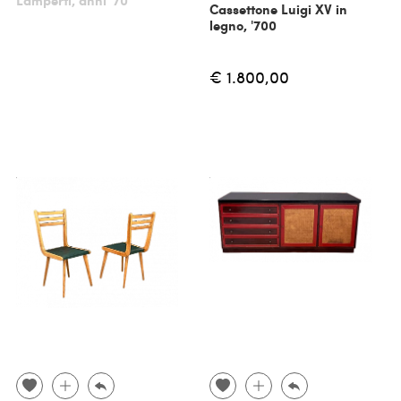
Lamperti, anni '70
Cassettone Luigi XV in
legno, '700
€ 1.800,00