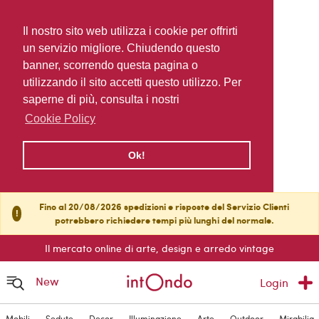
Il nostro sito web utilizza i cookie per offrirti
un servizio migliore. Chiudendo questo
banner, scorrendo questa pagina o
utilizzando il sito accetti questo utilizzo. Per
saperne di più, consulta i nostri
Cookie Policy
Ok!
Fino al 20/08/2026 spedizioni e risposte del Servizio Clienti
!
potrebbero richiedere tempi più lunghi del normale.
Il mercato online di arte, design e arredo vintage
New
Login
Mobili
Sedute
Decor
Illuminazione
Arte
Outdoor
Mirabilia