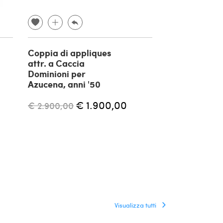
Coppia di appliques
Lampada da 
attr. a Caccia
Shogun di Ma
Dominioni per
per Artemide,
Azucena, anni '50
€ 1.700,00
€ 1.900,00
€ 2.900,00
Visualizza tutti