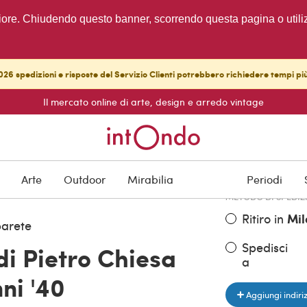
migliore. Chiudendo questo banner, scorrendo questa pagina o utili
26 spedizioni e risposte del Servizio Clienti potrebbero richiedere tempi pi
Il mercato online di arte, design e arredo vintage
PREZZO DELL'OGGE
€ 1.400,00
Arte
Outdoor
Mirabilia
Periodi
METODO DI SPEDIZ
Ritiro in
Mil
arete
Spedisci
di Pietro Chiesa
a
ni '40
Aggiungi indiri