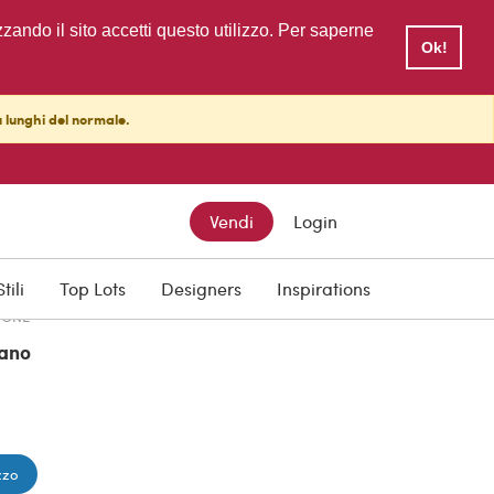
zzando il sito accetti questo utilizzo. Per saperne
Ok!
ù lunghi del normale.
TTO
Vendi
Login
Stili
Top Lots
Designers
Inspirations
IONE
ano
zzo