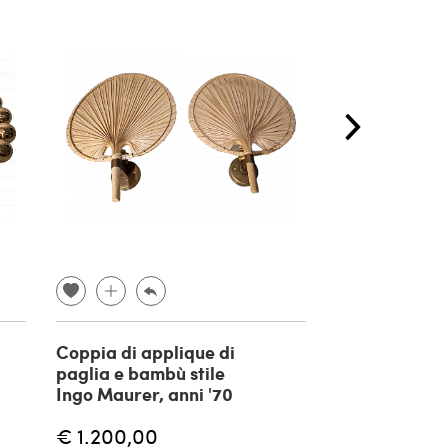
Coppia di applique di
Coppia di libr
paglia e bambù stile
Franco Catte
Ingo Maurer, anni '70
Idea Xilema, 
€ 1.200,00
€ 800,00