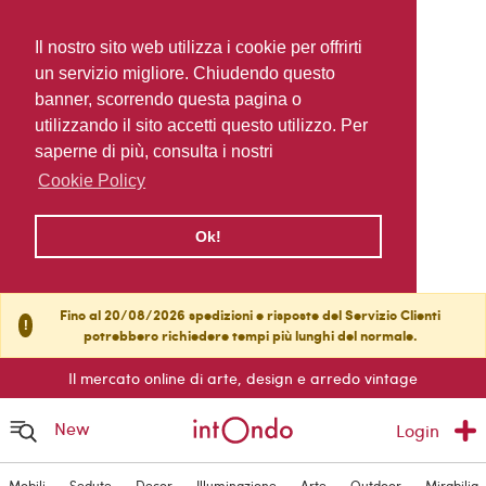
Il nostro sito web utilizza i cookie per offrirti
un servizio migliore. Chiudendo questo
banner, scorrendo questa pagina o
utilizzando il sito accetti questo utilizzo. Per
saperne di più, consulta i nostri
Cookie Policy
Ok!
Fino al 20/08/2026 spedizioni e risposte del Servizio Clienti
!
potrebbero richiedere tempi più lunghi del normale.
Il mercato online di arte, design e arredo vintage
New
Login
Mobili
Sedute
Decor
Illuminazione
Arte
Outdoor
Mirabilia