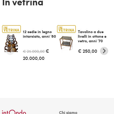
In vetrina
IN
IN
VETRINA
VETRINA
12 sedie in legno
Tavolino a due
intarsiato, anni '80
livelli in ottone e
vetro, anni '70
€
€ 250,00
€ 25.000,00
20.000,00
Chi siamo