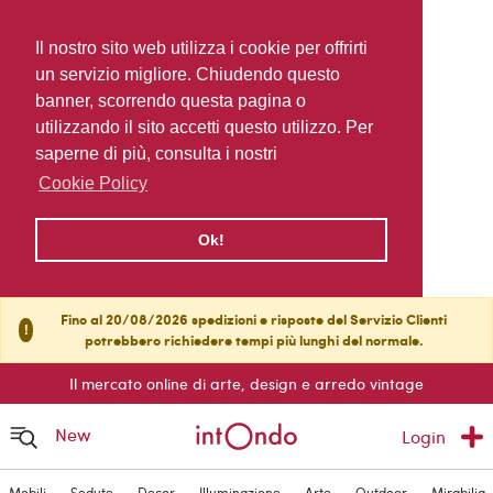
Il nostro sito web utilizza i cookie per offrirti
un servizio migliore. Chiudendo questo
banner, scorrendo questa pagina o
utilizzando il sito accetti questo utilizzo. Per
saperne di più, consulta i nostri
Cookie Policy
Ok!
Fino al 20/08/2026 spedizioni e risposte del Servizio Clienti
!
potrebbero richiedere tempi più lunghi del normale.
Il mercato online di arte, design e arredo vintage
New
Login
Mobili
Sedute
Decor
Illuminazione
Arte
Outdoor
Mirabilia