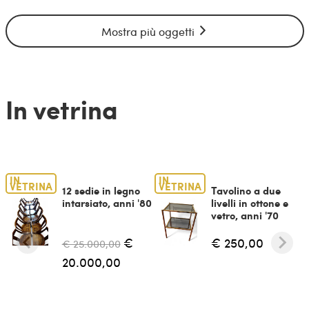
Mostra più oggetti
In vetrina
IN
IN
VETRINA
VETRINA
12 sedie in legno
Tavolino a due
intarsiato, anni '80
livelli in ottone e
vetro, anni '70
€
€ 250,00
€ 25.000,00
20.000,00