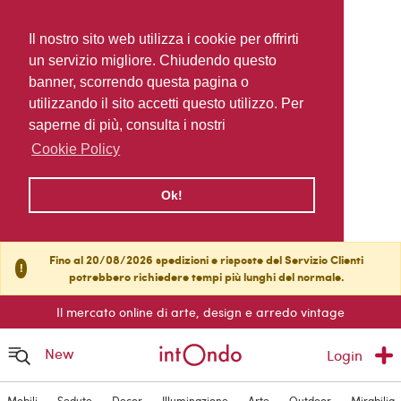
Il nostro sito web utilizza i cookie per offrirti
un servizio migliore. Chiudendo questo
banner, scorrendo questa pagina o
utilizzando il sito accetti questo utilizzo. Per
saperne di più, consulta i nostri
Cookie Policy
Ok!
Fino al 20/08/2026 spedizioni e risposte del Servizio Clienti
!
potrebbero richiedere tempi più lunghi del normale.
Il mercato online di arte, design e arredo vintage
New
Login
Mobili
Sedute
Decor
Illuminazione
Arte
Outdoor
Mirabilia