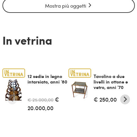
Mostra più oggetti
In vetrina
IN
IN
VETRINA
VETRINA
12 sedie in legno
Tavolino a due
intarsiato, anni '80
livelli in ottone e
vetro, anni '70
€
€ 250,00
€ 25.000,00
20.000,00