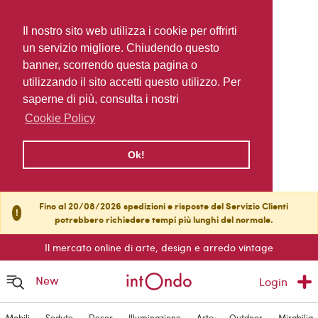
Il nostro sito web utilizza i cookie per offrirti
un servizio migliore. Chiudendo questo
banner, scorrendo questa pagina o
utilizzando il sito accetti questo utilizzo. Per
saperne di più, consulta i nostri
Cookie Policy
Ok!
Fino al 20/08/2026 spedizioni e risposte del Servizio Clienti
!
potrebbero richiedere tempi più lunghi del normale.
Il mercato online di arte, design e arredo vintage
New
Login
Mobili
Sedute
Decor
Illuminazione
Arte
Outdoor
Mirabilia