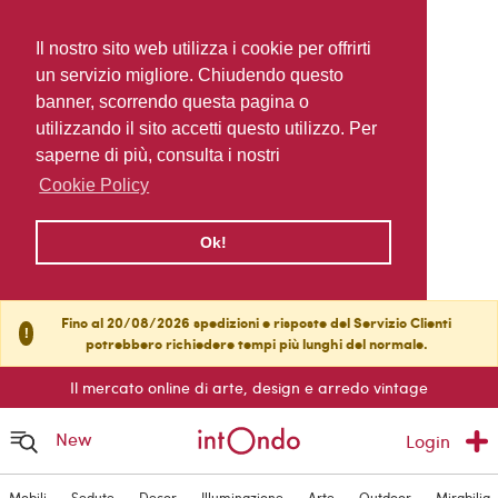
Il nostro sito web utilizza i cookie per offrirti
un servizio migliore. Chiudendo questo
banner, scorrendo questa pagina o
utilizzando il sito accetti questo utilizzo. Per
saperne di più, consulta i nostri
Cookie Policy
Ok!
Fino al 20/08/2026 spedizioni e risposte del Servizio Clienti
!
potrebbero richiedere tempi più lunghi del normale.
Il mercato online di arte, design e arredo vintage
New
Login
Mobili
Sedute
Decor
Illuminazione
Arte
Outdoor
Mirabilia