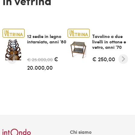
In vetrina
IN
IN
VETRINA
VETRINA
12 sedie in legno
Tavolino a due
intarsiato, anni '80
livelli in ottone e
vetro, anni '70
€
€ 250,00
€ 25.000,00
20.000,00
Chi siamo