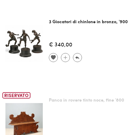
3 Giocatori di chinlone in bronzo, '900
€ 340,00
RISERVATO
Panca in rovere tinto noce, fine '800