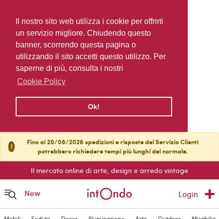
Il nostro sito web utilizza i cookie per offrirti
un servizio migliore. Chiudendo questo
banner, scorrendo questa pagina o
utilizzando il sito accetti questo utilizzo. Per
saperne di più, consulta i nostri
Cookie Policy
Ok!
Fino al 20/08/2026 spedizioni e risposte del Servizio Clienti
!
potrebbero richiedere tempi più lunghi del normale.
Il mercato online di arte, design e arredo vintage
New
Login
Mobili
Sedute
Decor
Illuminazione
Arte
Outdoor
Mirabilia