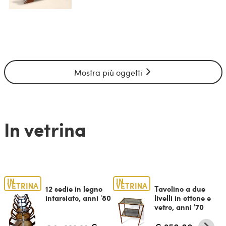
Mostra più oggetti
In vetrina
IN
IN
VETRINA
VETRINA
12 sedie in legno
Tavolino a due
intarsiato, anni '80
livelli in ottone e
vetro, anni '70