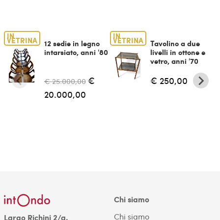
IN
IN
VETRINA
VETRINA
12 sedie in legno
Tavolino a due
intarsiato, anni '80
livelli in ottone e
vetro, anni '70
€
€ 250,00
€ 25.000,00
20.000,00
Chi siamo
Chi siamo
Largo Richini 2/a,