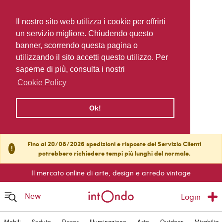
Il nostro sito web utilizza i cookie per offrirti
un servizio migliore. Chiudendo questo
banner, scorrendo questa pagina o
utilizzando il sito accetti questo utilizzo. Per
saperne di più, consulta i nostri
Cookie Policy
Ok!
Fino al 20/08/2026 spedizioni e risposte del Servizio Clienti
!
potrebbero richiedere tempi più lunghi del normale.
Il mercato online di arte, design e arredo vintage
New
Login
Mobili
Sedute
Decor
Illuminazione
Arte
Outdoor
Mirabilia