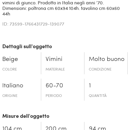
vimini di giunco. Prodotto in Italia negli anni ’70.
Dimensioni: poltrona cm 60x94 104h. tavolino cm 60x60
44h
ID: 73599-1766431729-139077
Dettagli sull'oggetto
Beige
Vimini
Molto buono
COLORE
MATERIALE
CONDIZIONE
Italiano
60-70
1
ORIGINE
PERIODO
QUANTITÀ
Misure dell'oggetto
104 cm
200 cm
94 cm