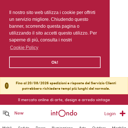
Il nostro sito web utilizza i cookie per offrirti
un servizio migliore. Chiudendo questo
banner, scorrendo questa pagina o
utilizzando il sito accetti questo utilizzo. Per
saperne di più, consulta i nostri
Cookie Policy
Ok!
Fino al 20/08/2026 spedizioni e risposte del Servizio Clienti
!
potrebbero richiedere tempi più lunghi del normale.
Il mercato online di arte, design e arredo vintage
New
Login
Mobili
Sedute
Decor
Illuminazione
Arte
Outdoor
Mirabilia