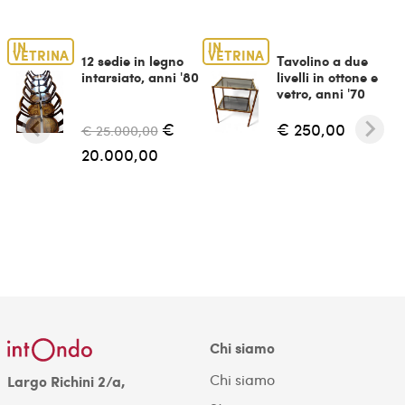
IN
IN
VETRINA
VETRINA
12 sedie in legno
Tavolino a due
intarsiato, anni '80
livelli in ottone e
vetro, anni '70
€
€ 250,00
€ 25.000,00
20.000,00
Chi siamo
Chi siamo
Largo Richini 2/a,