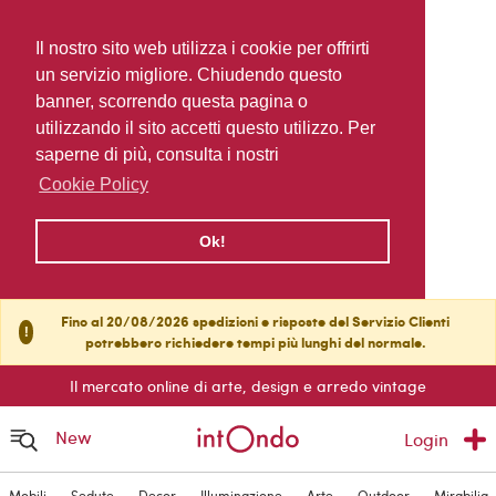
Il nostro sito web utilizza i cookie per offrirti
un servizio migliore. Chiudendo questo
banner, scorrendo questa pagina o
utilizzando il sito accetti questo utilizzo. Per
saperne di più, consulta i nostri
Cookie Policy
Ok!
Fino al 20/08/2026 spedizioni e risposte del Servizio Clienti
!
potrebbero richiedere tempi più lunghi del normale.
Il mercato online di arte, design e arredo vintage
New
Login
Mobili
Sedute
Decor
Illuminazione
Arte
Outdoor
Mirabilia