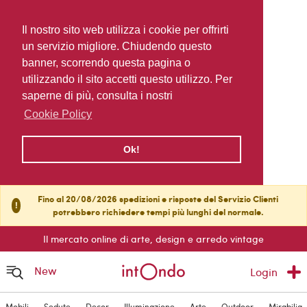
Il nostro sito web utilizza i cookie per offrirti
un servizio migliore. Chiudendo questo
banner, scorrendo questa pagina o
utilizzando il sito accetti questo utilizzo. Per
saperne di più, consulta i nostri
Cookie Policy
Ok!
Fino al 20/08/2026 spedizioni e risposte del Servizio Clienti
!
potrebbero richiedere tempi più lunghi del normale.
Il mercato online di arte, design e arredo vintage
New
Login
Mobili
Sedute
Decor
Illuminazione
Arte
Outdoor
Mirabilia