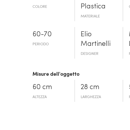
Plastica
COLORE
MATERIALE
60-70
Elio
Martinelli
PERIODO
DESIGNER
Misure dell'oggetto
60 cm
28 cm
ALTEZZA
LARGHEZZA