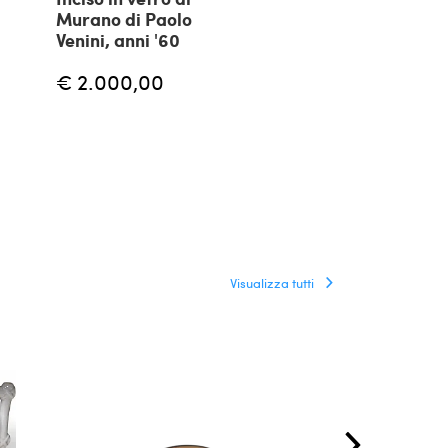
Murano di Paolo
Martinelli Lu
Venini, anni '60
'60
€ 2.000,00
€ 1.800,00
Visualizza tutti