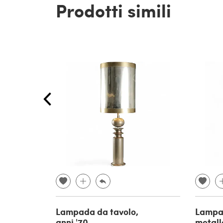
Prodotti simili
Lampada da tavolo,
Lampad
anni '70
metall