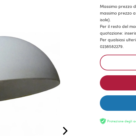
Massimo prezzo di s
massimo prezzo all
isole).
Per il resto del m
quotazione: inseris
Per qualsiasi ulte
0238582279.
Protezione degli a