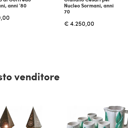
ni, anni '80
Nucleo Sormani, anni
70
0,00
€ 4.250,00
esto venditore