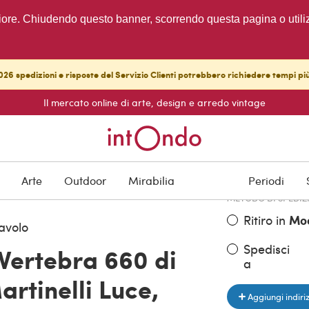
migliore. Chiudendo questo banner, scorrendo questa pagina o utili
26 spedizioni e risposte del Servizio Clienti potrebbero richiedere tempi pi
Il mercato online di arte, design e arredo vintage
PREZZO DELL'OGGE
€ 350,00
Arte
Outdoor
Mirabilia
Periodi
METODO DI SPEDIZ
Ritiro in
Mo
avolo
Spedisci
Vertebra 660 di
a
artinelli Luce,
Aggiungi indiri