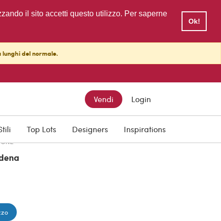
zzando il sito accetti questo utilizzo. Per saperne
Ok!
ù lunghi del normale.
TTO
Vendi
Login
Stili
Top Lots
Designers
Inspirations
IONE
dena
zzo