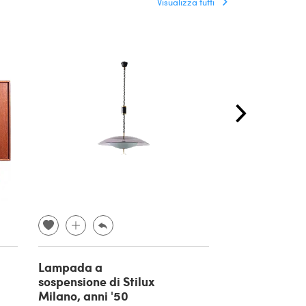
Visualizza tutti
Lampada a
4 Sedie MK31
sospensione di Stilux
Hovmand-Ols
Milano, anni '50
Mogens Kold,