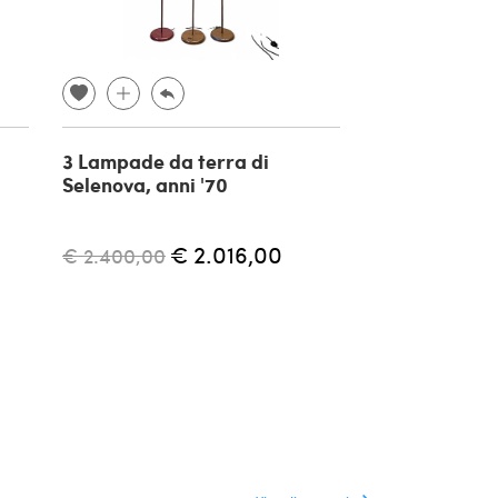
3 Lampade da terra di
Lampada Agg
Selenova, anni '70
regolabile di
Mari per Art
anni '70
€ 2.016,00
€ 2.400,00
€ 1.500,00