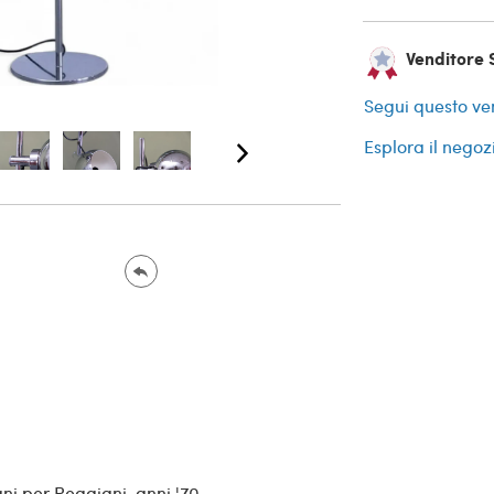
Venditore S
Segui questo ve
Esplora il negoz
i per Reggiani, anni '70.