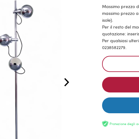
Massimo prezzo di s
massimo prezzo all
isole).
Per il resto del m
quotazione: inseris
Per qualsiasi ulte
0238582279.
Protezione degli a