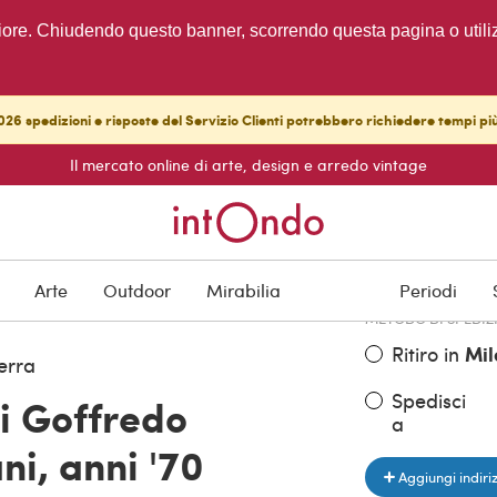
migliore. Chiudendo questo banner, scorrendo questa pagina o utili
26 spedizioni e risposte del Servizio Clienti potrebbero richiedere tempi pi
Il mercato online di arte, design e arredo vintage
PREZZO DELL'OGGE
€ 750,00
Arte
Outdoor
Mirabilia
Periodi
METODO DI SPEDIZ
Ritiro in
Mil
erra
Spedisci
i Goffredo
a
i, anni '70
Aggiungi indiri