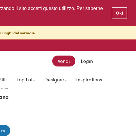
zzando il sito accetti questo utilizzo. Per saperne
Ok!
ù lunghi del normale.
TTO
Vendi
Login
Stili
Top Lots
Designers
Inspirations
IONE
ano
zzo