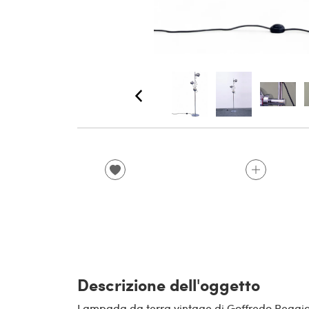
Descrizione dell'oggetto
Lampada da terra vintage di Goffredo Reggian