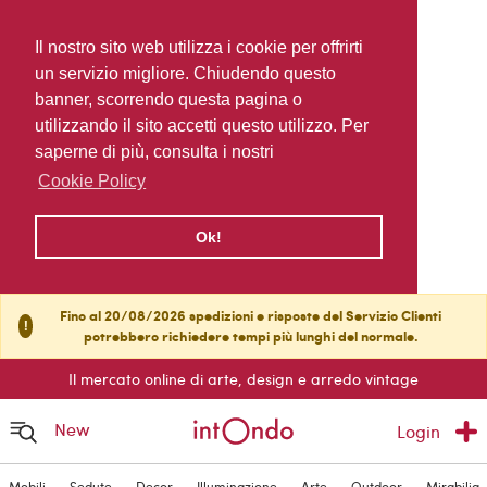
Il nostro sito web utilizza i cookie per offrirti
un servizio migliore. Chiudendo questo
banner, scorrendo questa pagina o
utilizzando il sito accetti questo utilizzo. Per
saperne di più, consulta i nostri
Cookie Policy
Ok!
Fino al 20/08/2026 spedizioni e risposte del Servizio Clienti
!
potrebbero richiedere tempi più lunghi del normale.
Il mercato online di arte, design e arredo vintage
New
Login
Mobili
Sedute
Decor
Illuminazione
Arte
Outdoor
Mirabilia