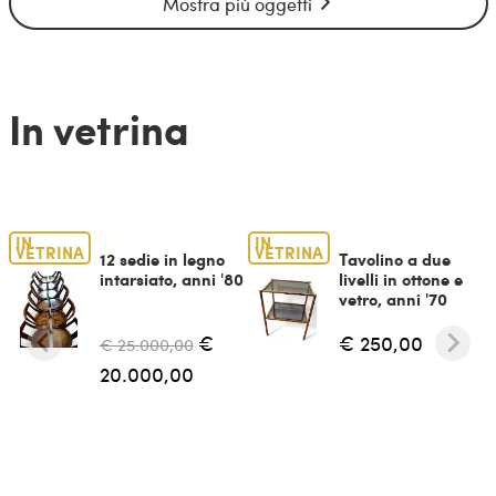
Mostra più oggetti
In vetrina
IN
IN
VETRINA
VETRINA
12 sedie in legno
Tavolino a due
intarsiato, anni '80
livelli in ottone e
vetro, anni '70
€
€ 250,00
€ 25.000,00
20.000,00