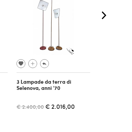
3 Lampade da terra di
Lampada Agg
Selenova, anni '70
regolabile di
Mari per Art
anni '70
€ 2.016,00
€ 2.400,00
€ 1.500,00