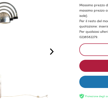
Massimo prezzo di s
massimo prezzo all
isole).
Per il resto del m
quotazione: inseris
Per qualsiasi ulte
0238582279.
Protezione degli a