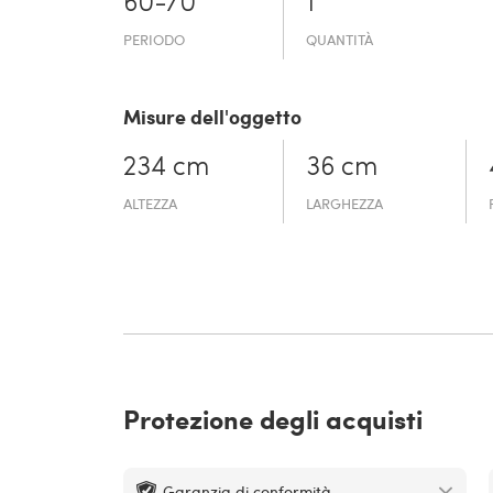
60-70
1
PERIODO
QUANTITÀ
Misure dell'oggetto
234 cm
36 cm
ALTEZZA
LARGHEZZA
Protezione degli acquisti
Garanzia di conformità