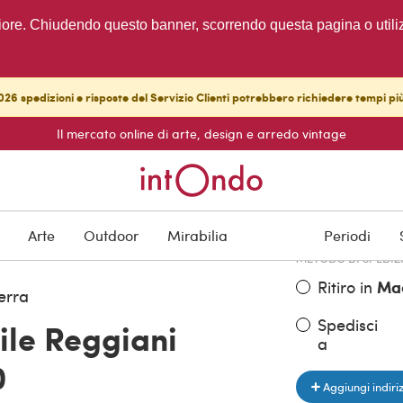
migliore. Chiudendo questo banner, scorrendo questa pagina o utili
26 spedizioni e risposte del Servizio Clienti potrebbero richiedere tempi pi
Il mercato online di arte, design e arredo vintage
PREZZO DELL'OGGE
€ 1.800,00
Arte
Outdoor
Mirabilia
Periodi
METODO DI SPEDIZ
Ritiro in
Ma
erra
Spedisci
ile Reggiani
a
0
Aggiungi indiri