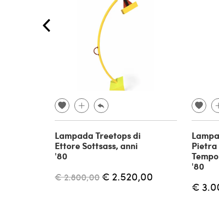
Lampada Treetops di
Lampa
Ettore Sottsass, anni
Pietra 
'80
Tempo 
'80
€ 2.520,00
€ 2.800,00
€ 3.0