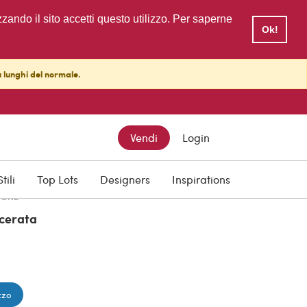
zzando il sito accetti questo utilizzo. Per saperne
Ok!
ù lunghi del normale.
TTO
Vendi
Login
Stili
Top Lots
Designers
Inspirations
IONE
cerata
zzo