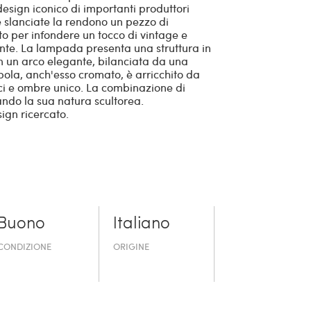
esign iconico di importanti produttori
e slanciate la rendono un pezzo di
o per infondere un tocco di vintage e
ente. La lampada presenta una struttura in
in un arco elegante, bilanciata da una
pola, anch'esso cromato, è arricchito da
ci e ombre unico. La combinazione di
ndo la sua natura scultorea.
ign ricercato.
Buono
Italiano
CONDIZIONE
ORIGINE