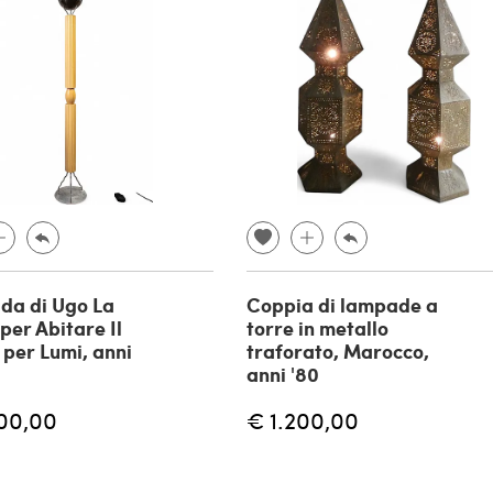
da di Ugo La
Coppia di lampade a
per Abitare Il
torre in metallo
per Lumi, anni
traforato, Marocco,
anni '80
00,00
€ 1.200,00