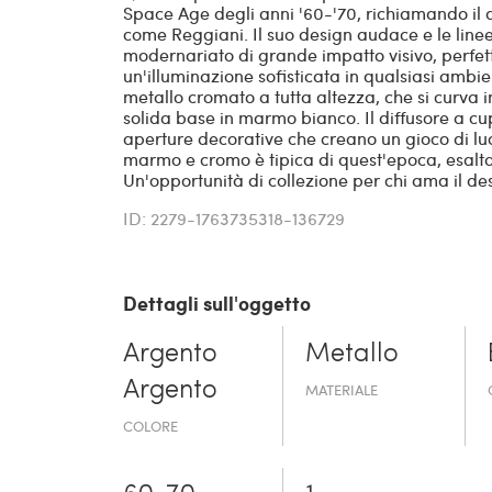
Space Age degli anni '60-'70, richiamando il d
come Reggiani. Il suo design audace e le line
modernariato di grande impatto visivo, perfett
un'illuminazione sofisticata in qualsiasi ambi
metallo cromato a tutta altezza, che si curva 
solida base in marmo bianco. Il diffusore a cu
aperture decorative che creano un gioco di lu
marmo e cromo è tipica di quest'epoca, esalta
Un'opportunità di collezione per chi ama il des
ID: 2279-1763735318-136729
Dettagli sull'oggetto
Argento
Metallo
Argento
MATERIALE
COLORE