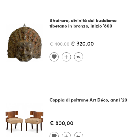
Bhairara, divinità del buddismo
tibetano in bronzo, inizio '800
€ 320,00
€ 400,00
Coppia di poltrone Art Déco, anni '20
€ 800,00