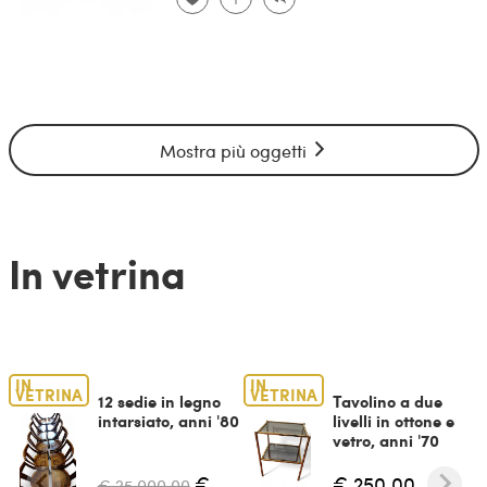
Mostra più oggetti
In vetrina
IN
IN
VETRINA
VETRINA
12 sedie in legno
Tavolino a due
intarsiato, anni '80
livelli in ottone e
vetro, anni '70
€
€ 250,00
€ 25.000,00