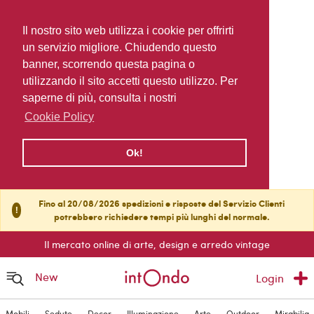
Il nostro sito web utilizza i cookie per offrirti
un servizio migliore. Chiudendo questo
banner, scorrendo questa pagina o
utilizzando il sito accetti questo utilizzo. Per
saperne di più, consulta i nostri
Cookie Policy
Ok!
Fino al 20/08/2026 spedizioni e risposte del Servizio Clienti
!
potrebbero richiedere tempi più lunghi del normale.
Il mercato online di arte, design e arredo vintage
New
Login
Mobili
Sedute
Decor
Illuminazione
Arte
Outdoor
Mirabilia