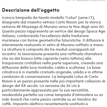
Descrizione dell'oggetto
Iconica lampada da tavolo modello "Lotus" (serie LT),
disegnata dal maestro vetraio Carlo Nason per la storica
vetreria AV Mazzega di Murano verso la fine degli anni 60.
Questo pezzo rappresenta un vertice del design Space Age
italiano, combinando l'eccellenza della tradizione
muranese con forme geometriche futuristiche. Il diffusore è
interamente realizzato in vetro di Murano soffiato a mano.
La struttura è composta da tre moduli sovrapposti ad
incastro: la lavorazione presenta una raffinata sfumatura
che va dal bianco latte coprente (vetro lattimo) alla
trasparenza cristallina nella parte superiore, creando una
diffusione della luce morbida, calda e scultorea. La base
cilindrica è in metallo cromato originale, solida e in ottime
condizioni di conservazione. La lampada Lotus di Carlo
Nason è un pezzo presente nelle più importanti collezioni di
design del XX secolo. La versione da 35 cm è
particolarmente apprezzata per la sua versatilità,
rendendola perfetta sia come lampada d'atmosfera su un
side-board che come pezzo centrale su un tavolino da
caffè. Impianto elettrico recentemente sostituito e