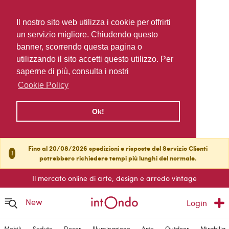
Il nostro sito web utilizza i cookie per offrirti
un servizio migliore. Chiudendo questo
banner, scorrendo questa pagina o
utilizzando il sito accetti questo utilizzo. Per
saperne di più, consulta i nostri
Cookie Policy
Ok!
Fino al 20/08/2026 spedizioni e risposte del Servizio Clienti
!
potrebbero richiedere tempi più lunghi del normale.
Il mercato online di arte, design e arredo vintage
New
Login
Mobili
Sedute
Decor
Illuminazione
Arte
Outdoor
Mirabilia