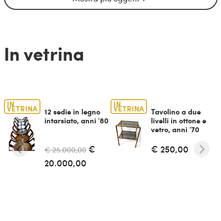
In vetrina
IN
IN
VETRINA
VETRINA
12 sedie in legno
Tavolino a due
intarsiato, anni '80
livelli in ottone e
vetro, anni '70
€
€ 250,00
€ 25.000,00
20.000,00