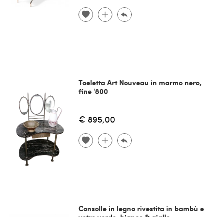
Toeletta Art Nouveau in marmo nero,
fine '800
€ 895,00
Consolle in legno rivestita in bambù e