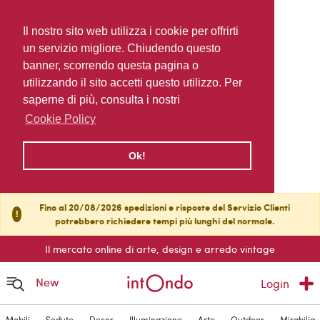
Il nostro sito web utilizza i cookie per offrirti
un servizio migliore. Chiudendo questo
banner, scorrendo questa pagina o
utilizzando il sito accetti questo utilizzo. Per
saperne di più, consulta i nostri
Cookie Policy
Ok!
Fino al 20/08/2026 spedizioni e risposte del Servizio Clienti
!
potrebbero richiedere tempi più lunghi del normale.
Il mercato online di arte, design e arredo vintage
New
Login
Mobili
Sedute
Decor
Illuminazione
Arte
Outdoor
Mirabilia