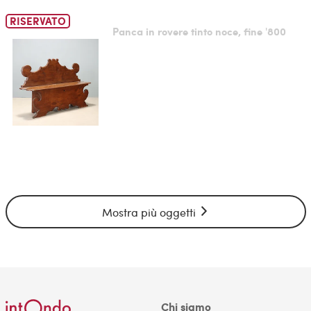
RISERVATO
Panca in rovere tinto noce, fine '800
Mostra più oggetti
Chi siamo