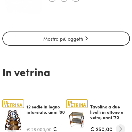
Mostra più oggetti
In vetrina
IN
IN
VETRINA
VETRINA
12 sedie in legno
Tavolino a due
intarsiato, anni '80
livelli in ottone e
vetro, anni '70
€
€ 250,00
€ 25.000,00