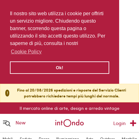
Il nostro sito web utilizza i cookie per offrirti
un servizio migliore. Chiudendo questo
banner, scorrendo questa pagina o
utilizzando il sito accetti questo utilizzo. Per
saperne di più, consulta i nostri
Cookie Policy
Ok!
Fino al 20/08/2026 spedizioni e risposte del Servizio Clienti
!
potrebbero richiedere tempi più lunghi del normale.
Il mercato online di arte, design e arredo vintage
New
Login
Mobili
Sedute
Decor
Illuminazione
Arte
Outdoor
Mirabilia