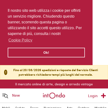
Il nostro sito web utilizza i cookie per offrirti
un servizio migliore. Chiudendo questo
banner, scorrendo questa pagina o
utilizzando il sito accetti questo utilizzo. Per
saperne di più, consulta i nostri
Cookie Policy
Ok!
Fino al 20/08/2026 spedizioni e risposte del Servizio Clienti
!
potrebbero richiedere tempi più lunghi del normale.
Il mercato online di arte, design e arredo vintage
New
Login
Mobili
Sedute
Decor
Illuminazione
Arte
Outdoor
Mirabilia