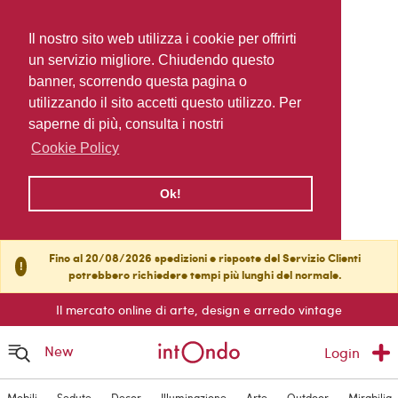
Il nostro sito web utilizza i cookie per offrirti
un servizio migliore. Chiudendo questo
banner, scorrendo questa pagina o
utilizzando il sito accetti questo utilizzo. Per
saperne di più, consulta i nostri
Cookie Policy
Ok!
Fino al 20/08/2026 spedizioni e risposte del Servizio Clienti
!
potrebbero richiedere tempi più lunghi del normale.
Il mercato online di arte, design e arredo vintage
New
Login
Mobili
Sedute
Decor
Illuminazione
Arte
Outdoor
Mirabilia