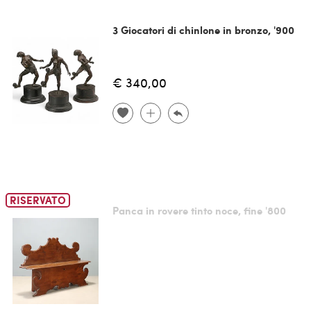
3 Giocatori di chinlone in bronzo, '900
€ 340,00
RISERVATO
Panca in rovere tinto noce, fine '800