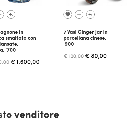
tagnone in
7 Vasi Ginger jar in
ca smaltata con
porcellana cinese,
iansate,
'900
a, '700
€ 80,00
€ 120,00
€ 1.600,00
0,00
esto venditore