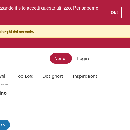
zzando il sito accetti questo utilizzo. Per saperne
Ok!
ù lunghi del normale.
TTO
Vendi
Login
Stili
Top Lots
Designers
Inspirations
IONE
ino
zzo