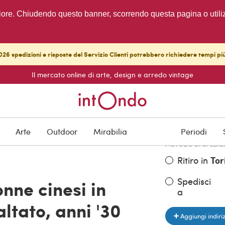
migliore. Chiudendo questo banner, scorrendo questa pagina o utili
26 spedizioni e risposte del Servizio Clienti potrebbero richiedere tempi pi
Il mercato online di arte, design e arredo vintage
PREZZO DELL'OGGE
€ 1.800,00
Arte
Outdoor
Mirabilia
Periodi
METODO DI SPEDIZ
Ritiro in
Tor
Spedisci
onne cinesi in
a
ltato, anni '30
Aggiungi indiri