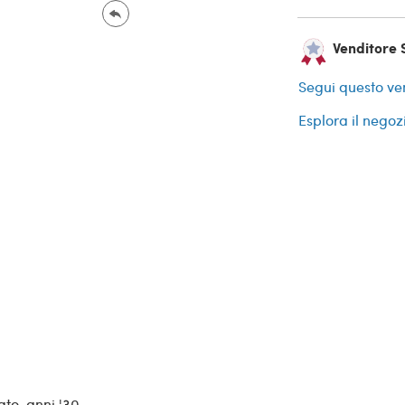
Venditore S
Segui questo ve
Esplora il negoz
ato, anni '30.