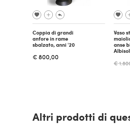
Coppia di grandi
Vaso s
anfore in rame
maioli
sbalzato, anni '20
anse b
Albisol
€ 800,00
€ 1.80
Altri prodotti di qu