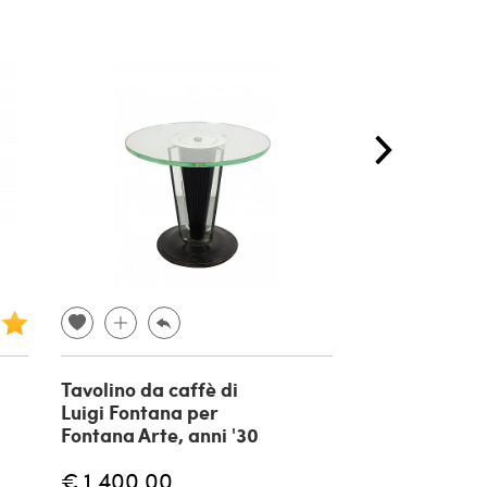
Tavolino da caffè di
Poltrona da v
Luigi Fontana per
Framar, anni 
Fontana Arte, anni '30
€ 1.400,00
€ 800,00