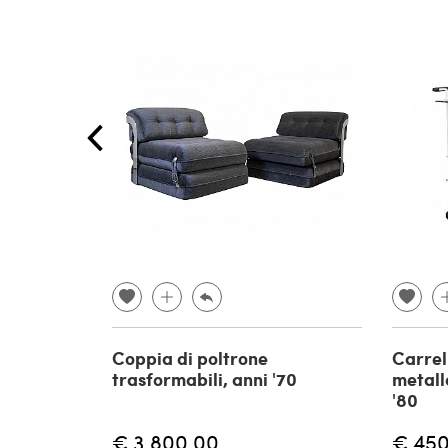
Coppia di poltrone
Carrell
trasformabili, anni '70
metall
'80
€ 3.800,00
€ 450