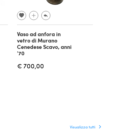
Vaso ad anfora in
Vaso Serpent
vetro di Murano
attribuito a
Cenedese Scavo, anni
Napoleone
'70
Martinuzzi, 1
€ 700,00
€ 1.750,00
Visualizza tutti