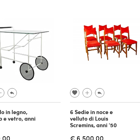
o in legno,
6 Sedie in noce e
o e vetro, anni
velluto di Louis
Scremins, anni '50
,00
€ 6.500,00