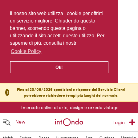
Il nostro sito web utilizza i cookie per offrirti
un servizio migliore. Chiudendo questo
banner, scorrendo questa pagina o
utilizzando il sito accetti questo utilizzo. Per
saperne di più, consulta i nostri
Cookie Policy
Ok!
Fino al 20/08/2026 spedizioni e risposte del Servizio Clienti
!
potrebbero richiedere tempi più lunghi del normale.
Il mercato online di arte, design e arredo vintage
New
Login
Mobili
Sedute
Decor
Illuminazione
Arte
Outdoor
Mirabilia