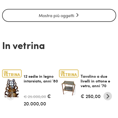
Mostra più oggetti
In vetrina
IN
IN
VETRINA
VETRINA
12 sedie in legno
Tavolino a due
intarsiato, anni '80
livelli in ottone e
vetro, anni '70
€
€ 250,00
€ 25.000,00
20.000,00