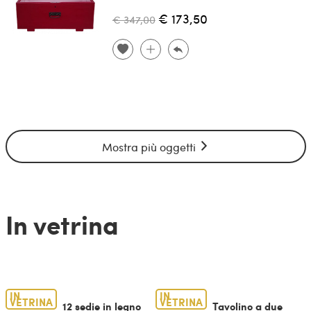
€ 173,50
€ 347,00
Mostra più oggetti
In vetrina
IN
IN
VETRINA
VETRINA
12 sedie in legno
Tavolino a due