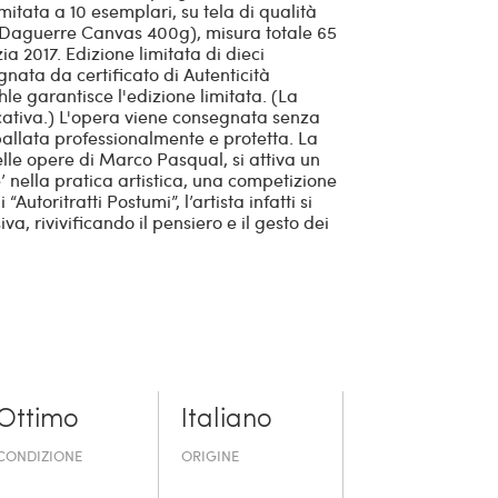
mitata a 10 esemplari, su tela di qualità
Daguerre Canvas 400g), misura totale 65
a 2017. Edizione limitata di dieci
nata da certificato di Autenticità
garantisce l'edizione limitata. (La
cativa.) L'opera viene consegnata senza
mballata professionalmente e protetta. La
elle opere di Marco Pasqual, si attiva un
e’ nella pratica artistica, una competizione
Autoritratti Postumi”, l’artista infatti si
, rivivificando il pensiero e il gesto dei
Ottimo
Italiano
CONDIZIONE
ORIGINE