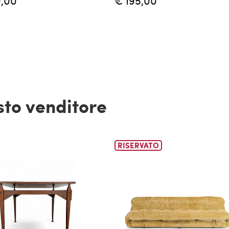
,00
€ 195,00
esto venditore
RISERVATO