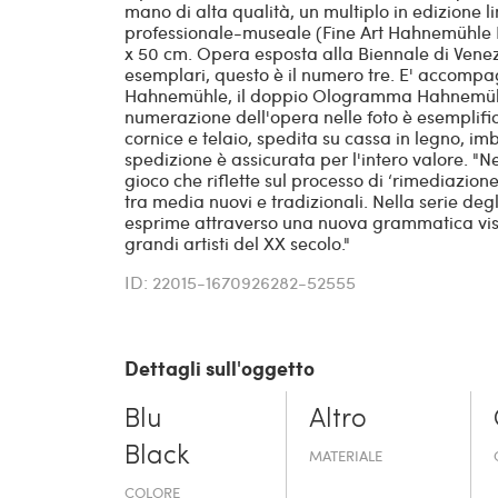
mano di alta qualità, un multiplo in edizione li
professionale-museale (Fine Art Hahnemühle 
x 50 cm. Opera esposta alla Biennale di Venezi
esemplari, questo è il numero tre. E' accompag
Hahnemühle, il doppio Ologramma Hahnemühle 
numerazione dell'opera nelle foto è esemplifi
cornice e telaio, spedita su cassa in legno, i
spedizione è assicurata per l'intero valore. "N
gioco che riflette sul processo di ‘rimediazion
tra media nuovi e tradizionali. Nella serie degli “
esprime attraverso una nuova grammatica visiva
grandi artisti del XX secolo."
ID: 22015-1670926282-52555
Dettagli sull'oggetto
Blu
Altro
Black
MATERIALE
COLORE