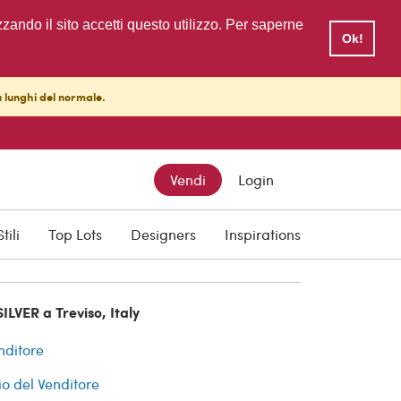
zzando il sito accetti questo utilizzo. Per saperne
Ok!
ù lunghi del normale.
Vendi
Login
O
cquisti
Stili
Top Lots
Designers
Inspirations
ILVER a Treviso, Italy
nditore
io del Venditore