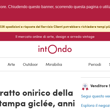
migliore. Chiudendo questo banner, scorrendo questa pagina o utili
26 spedizioni e risposte del Servizio Clienti potrebbero richiedere tempi pi
Il mercato online di arte, design e arredo vintage
ARCHIVIAT
Protezione degli a
Arte
Outdoor
Mirabilia
Periodi
Venditore S
ratto onirico della
Segui questo ve
stampa giclée, anni
Esplora il negoz