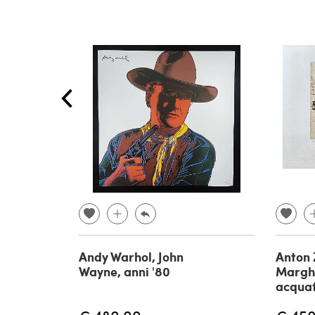
Andy Warhol, John
Anton 
Wayne, anni '80
Margh
acquaf