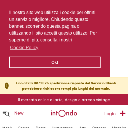
Il nostro sito web utilizza i cookie per offrirti
un servizio migliore. Chiudendo questo
banner, scorrendo questa pagina o
utilizzando il sito accetti questo utilizzo. Per
saperne di più, consulta i nostri
Cookie Policy
Ok!
Fino al 20/08/2026 spedizioni e risposte del Servizio Clienti
!
potrebbero richiedere tempi più lunghi del normale.
Il mercato online di arte, design e arredo vintage
New
Login
Mobili
Sedute
Decor
Illuminazione
Arte
Outdoor
Mirabilia