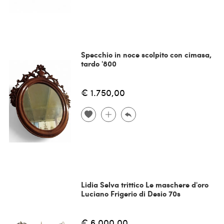
Specchio in noce scolpito con cimasa,
tardo '800
€ 1.750,00
Lidia Selva trittico Le maschere d'oro
Luciano Frigerio di Desio 70s
€ 6.000,00