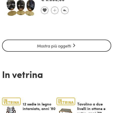
Mostra più oggetti
In vetrina
IN
IN
VETRINA
VETRINA
12 sedie in legno
Tavolino a due
intarsiato, anni '80
livelli in ottone e
vetro, anni '70