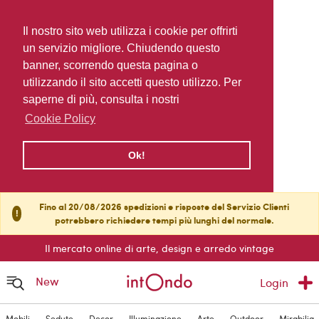
Il nostro sito web utilizza i cookie per offrirti
un servizio migliore. Chiudendo questo
banner, scorrendo questa pagina o
utilizzando il sito accetti questo utilizzo. Per
saperne di più, consulta i nostri
Cookie Policy
Ok!
Fino al 20/08/2026 spedizioni e risposte del Servizio Clienti
!
potrebbero richiedere tempi più lunghi del normale.
Il mercato online di arte, design e arredo vintage
New
Login
Mobili
Sedute
Decor
Illuminazione
Arte
Outdoor
Mirabilia