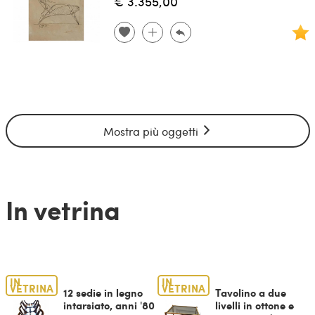
€ 3.355,00
Mostra più oggetti
In vetrina
IN
IN
VETRINA
VETRINA
12 sedie in legno
Tavolino a due
intarsiato, anni '80
livelli in ottone e