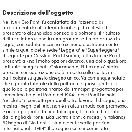
Descrizione dell'oggetto
Nel 1964 Gio Ponti fu contattato dall'azienda di
arredamento Knoll International e gli fu chiesto di
presentare alcune idee per sedie e poltrone. Il risultato
della collaborazione fu una grande sedia da pranzo in
legno, con seduta in canna e schienale estremamente
simile a quello delle sedie "Leggera" e "Superleggera"
disegnate per Cassina. Pochi sanno, tuttavia, che Ponti
presentò a Knoll molte opzioni diverse, una delle quali era
l'attuale lounge chair. Chiaramente, l'idea non è stata
presa in considerazione ed è rimasta sulla carta, in
particolare su questo disegno unico. Va comunque notato
che il profilo laterale della poltrona è quasi identico a
quello della poltrona "Parco dei Principi", progettata per
l'omonimo hotel di Roma nel 1964: forse Ponti ha solo
"riciclato" il concetto per quell'altro lavoro. Il disegno, che
mostra i segni dell'età, non è in alcun modo compromesso,
è accompagnato da una fotocopia, firmata e timbrata
dalla figlia di Ponti, Lisa Licitra Ponti, e recita (in italiano)
"Disegno di Gio Ponti - studio per le sedie per Knoll
International - 1964". Il disegno non è incorniciato.