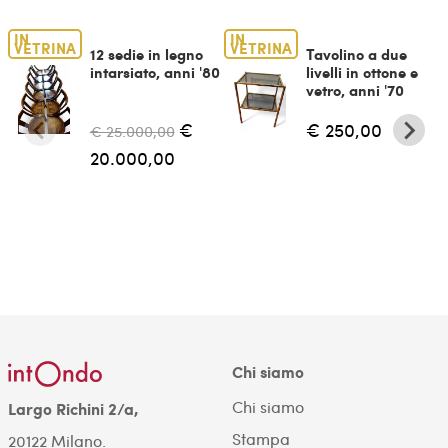
IN
IN
VETRINA
VETRINA
12 sedie in legno
Tavolino a due
intarsiato, anni '80
livelli in ottone e
vetro, anni '70
€
€ 250,00
€ 25.000,00
20.000,00
Chi siamo
Chi siamo
Largo Richini 2/a,
Stampa
20122 Milano.