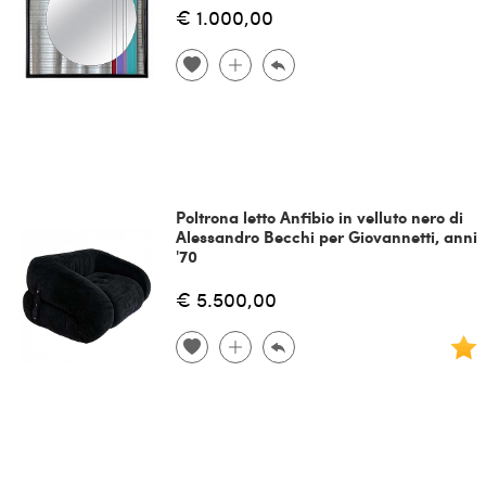
€ 1.000,00
Poltrona letto Anfibio in velluto nero di
Alessandro Becchi per Giovannetti, anni
'70
€ 5.500,00