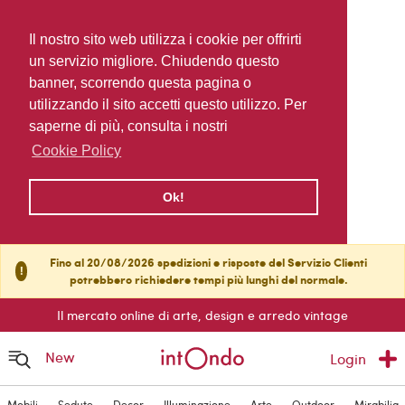
Il nostro sito web utilizza i cookie per offrirti
un servizio migliore. Chiudendo questo
banner, scorrendo questa pagina o
utilizzando il sito accetti questo utilizzo. Per
saperne di più, consulta i nostri
Cookie Policy
Ok!
Fino al 20/08/2026 spedizioni e risposte del Servizio Clienti
!
potrebbero richiedere tempi più lunghi del normale.
Il mercato online di arte, design e arredo vintage
New
Login
Mobili
Sedute
Decor
Illuminazione
Arte
Outdoor
Mirabilia