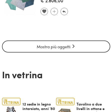
€ 2.806,00
Mostra più oggetti
In vetrina
IN
IN
VETRINA
VETRINA
12 sedie in legno
Tavolino a due
intarsiato, anni '80
livelli in ottone e