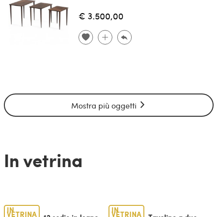
€ 3.500,00
Mostra più oggetti
In vetrina
IN
IN
VETRINA
VETRINA
12 sedie in legno
Tavolino a due