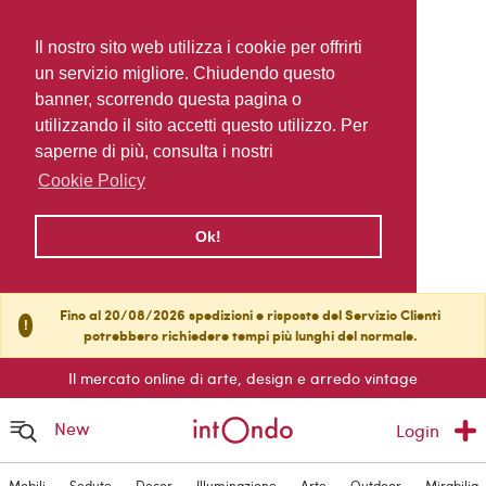
Il nostro sito web utilizza i cookie per offrirti
un servizio migliore. Chiudendo questo
banner, scorrendo questa pagina o
utilizzando il sito accetti questo utilizzo. Per
saperne di più, consulta i nostri
Cookie Policy
Ok!
Fino al 20/08/2026 spedizioni e risposte del Servizio Clienti
!
potrebbero richiedere tempi più lunghi del normale.
Il mercato online di arte, design e arredo vintage
New
Login
Mobili
Sedute
Decor
Illuminazione
Arte
Outdoor
Mirabilia