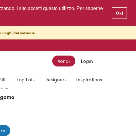
zzando il sito accetti questo utilizzo. Per saperne
Ok!
ù lunghi del normale.
TTO
Vendi
Login
Stili
Top Lots
Designers
Inspirations
IONE
rgamo
zzo