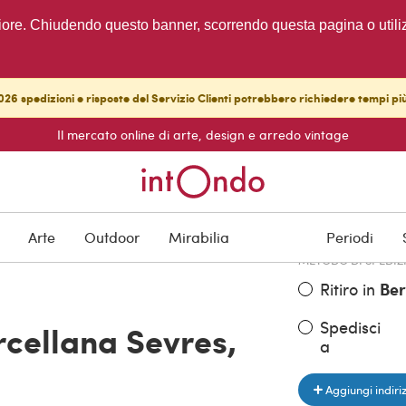
migliore. Chiudendo questo banner, scorrendo questa pagina o utili
26 spedizioni e risposte del Servizio Clienti potrebbero richiedere tempi pi
Il mercato online di arte, design e arredo vintage
PREZZO DELL'OGGE
€ 1.200,00
Arte
Outdoor
Mirabilia
Periodi
METODO DI SPEDIZ
Ritiro in
Be
Spedisci
rcellana Sevres,
a
Aggiungi indiri