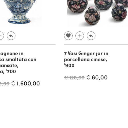
tagnone in
7 Vasi Ginger jar in
ca smaltata con
porcellana cinese,
iansate,
'900
a, '700
€ 80,00
€ 120,00
€ 1.600,00
0,00