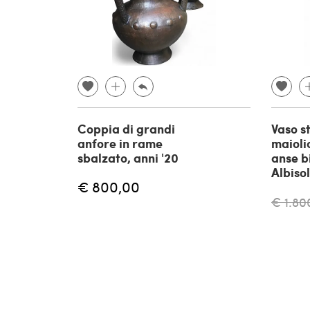
Coppia di grandi
Vaso s
anfore in rame
maioli
sbalzato, anni '20
anse b
Albisol
€ 800,00
€ 1.80