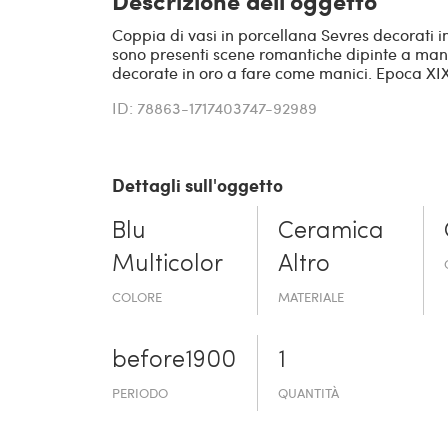
Coppia di vasi in porcellana Sevres decorati i
sono presenti scene romantiche dipinte a mano
decorate in oro a fare come manici. Epoca XIX
ID: 78863-1717403747-92989
Dettagli sull'oggetto
Blu
Ceramica
Multicolor
Altro
COLORE
MATERIALE
before19­00
1
PERIODO
QUANTITÀ