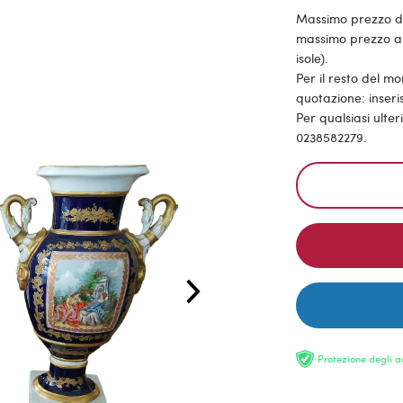
Massimo prezzo di s
massimo prezzo all
isole).
Per il resto del m
quotazione: inseris
Per qualsiasi ulte
0238582279.
Protezione degli a