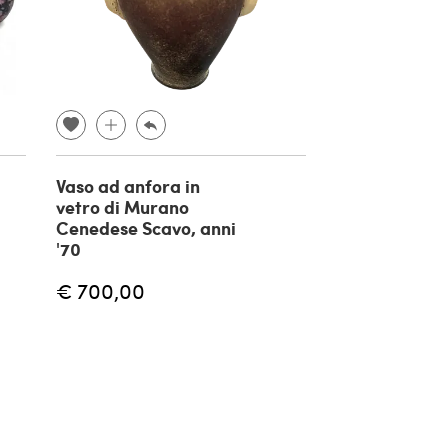
Vaso ad anfora in
Vaso Serpent
vetro di Murano
attribuito a
Cenedese Scavo, anni
Napoleone
'70
Martinuzzi, 1
€ 700,00
€ 1.750,00