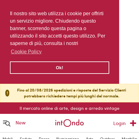
Il nostro sito web utilizza i cookie per offrirti
un servizio migliore. Chiudendo questo
banner, scorrendo questa pagina o
utilizzando il sito accetti questo utilizzo. Per
saperne di più, consulta i nostri
Cookie Policy
Ok!
Fino al 20/08/2026 spedizioni e risposte del Servizio Clienti
!
potrebbero richiedere tempi più lunghi del normale.
Il mercato online di arte, design e arredo vintage
New
Login
Mobili
Sedute
Decor
Illuminazione
Arte
Outdoor
Mirabilia