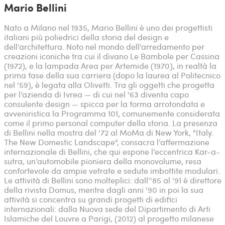
Mario Bellini
Nato a Milano nel 1935, Mario Bellini è uno dei progettisti
italiani più poliedrici della storia del design e
dell’architettura. Noto nel mondo dell’arredamento per
creazioni iconiche tra cui il divano Le Bambole per Cassina
(1972), e la lampada Area per Artemide (1970), in realtà la
prima fase della sua carriera (dopo la laurea al Politecnico
nel '59), è legata alla Olivetti. Tra gli oggetti che progetta
per l’azienda di Ivrea — di cui nel '63 diventa capo
consulente design — spicca per la forma arrotondata e
avveniristica la Programma 101, comunemente considerata
come il primo personal computer della storia. La presenza
di Bellini nella mostra del '72 al MoMa di New York, "Italy.
The New Domestic Landscape", consacra l’affermazione
internazionale di Bellini, che qui espone l’eccentrica Kar-a-
sutra, un’automobile pioniera della monovolume, resa
confortevole da ampie vetrate e sedute imbottite modulari.
Le attività di Bellini sono molteplici: dall’'85 al '91 è direttore
della rivista Domus, mentre dagli anni '90 in poi la sua
attività si concentra su grandi progetti di edifici
internazionali: dalla Nuova sede del Dipartimento di Arti
Islamiche del Louvre a Parigi, (2012) al progetto milanese