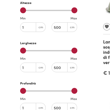
Altezza
Min
Max
cm
cm
La
Larghezza
sos
ind
di 
Min
Max
ver
cm
cm
€ 
Profondità
Min
Max
cm
cm