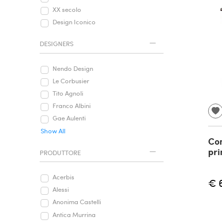
XX secolo
Design Iconico
DESIGNERS
Nendo Design
Le Corbusier
Tito Agnoli
Franco Albini
Gae Aulenti
Show All
Co
pri
PRODUTTORE
Acerbis
€ 
Alessi
Anonima Castelli
Antica Murrina