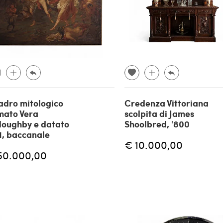
dro mitologico
Credenza Vittoriana
mato Vera
scolpita di James
loughby e datato
Shoolbred, '800
1, baccanale
€ 10.000,00
50.000,00