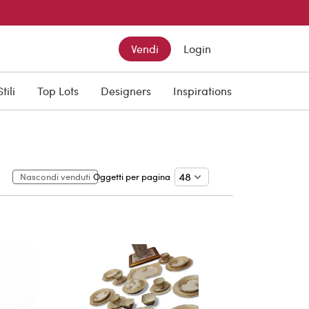
Vendi
Login
Stili
Top Lots
Designers
Inspirations
Nascondi venduti
Oggetti per pagina