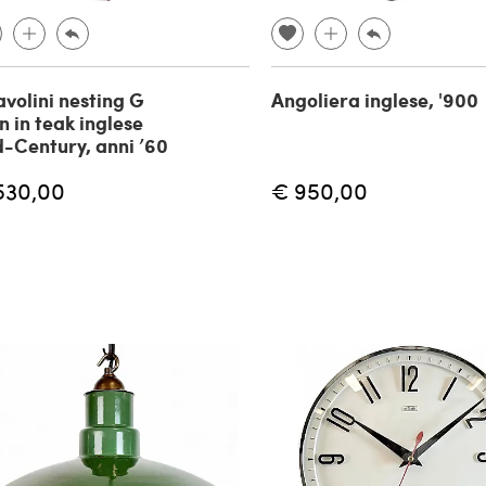
avolini nesting G
Angoliera inglese, '900
n in teak inglese
-Century, anni ’60
530,00
€ 950,00