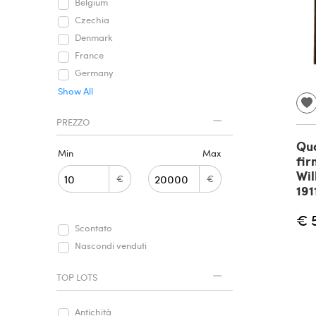
Belgium
Czechia
Denmark
France
Germany
Show All
PREZZO
Qua
Min
Max
fir
Wil
€
€
191
€ 
Scontato
Nascondi venduti
TOP LOTS
Antichità