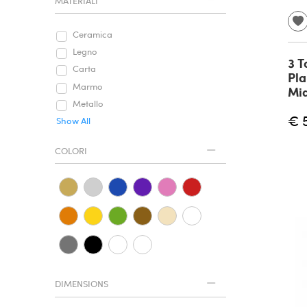
MATERIALI
Ceramica
Legno
3 T
Carta
Pla
Marmo
Mid
Metallo
€ 
Show All
COLORI
DIMENSIONS