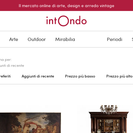
Il mercato online di arte, design e arredo vintage
Arte
Outdoor
Mirabilia
Periodi
na per:
unti di recente
referiti
Aggiunti di recente
Prezzo più basso
Prezzo più alto