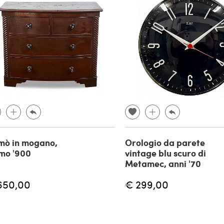
mò in mogano,
Orologio da parete
mo '900
vintage blu scuro di
Metamec, anni '70
650,00
€ 299,00