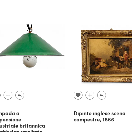
mpada a
Dipinto inglese scena
pensione
campestre, 1866
ustriale britannica
fabbrica smaltata