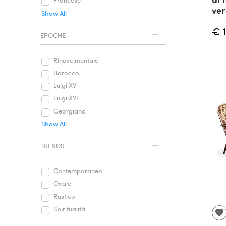
Francese
ver
Show All
€ 
EPOCHE
Rinascimentale
Barocco
Luigi XV
Luigi XVI
Georgiano
Show All
TRENDS
Contemporaneo
Ovale
Rustico
Spiritualità