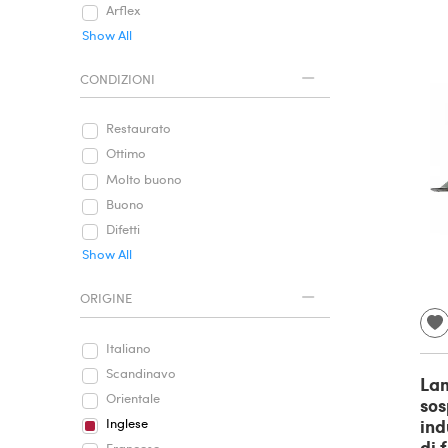
Arflex
Show All
CONDIZIONI
Restaurato
Ottimo
Molto buono
Buono
Difetti
Show All
ORIGINE
Italiano
Scandinavo
La
Orientale
sos
ind
Inglese
di 