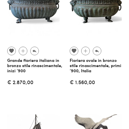
Grande fioriera italiana in
Fioriera ovale in bronzo
bronzo stile rinascimentale,
stile rinascimentale, primi
inizi ’900
’900, Italia
€ 2.870,00
€ 1.560,00