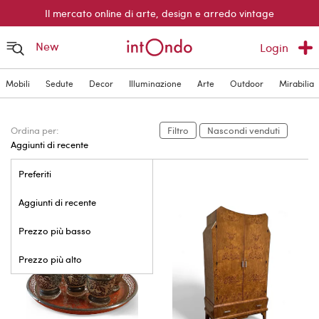
Il mercato online di arte, design e arredo vintage
New
Login
Mobili
Sedute
Decor
Illuminazione
Arte
Outdoor
Mirabilia
Ordina per:
Filtro
Nascondi venduti
Aggiunti di recente
Preferiti
Aggiunti di recente
Prezzo più basso
Prezzo più alto