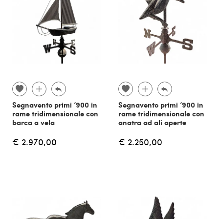
Segnavento primi ’900 in
Segnavento primi ’900 in
rame tridimensionale con
rame tridimensionale con
barca a vela
anatra ad ali aperte
€ 2.970,00
€ 2.250,00