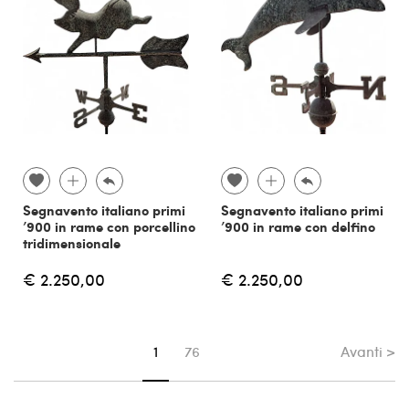
Segnavento italiano primi
Segnavento italiano primi
’900 in rame con porcellino
’900 in rame con delfino
tridimensionale
€ 2.250,00
€ 2.250,00
Avanti >
Sei su pagina
1
76