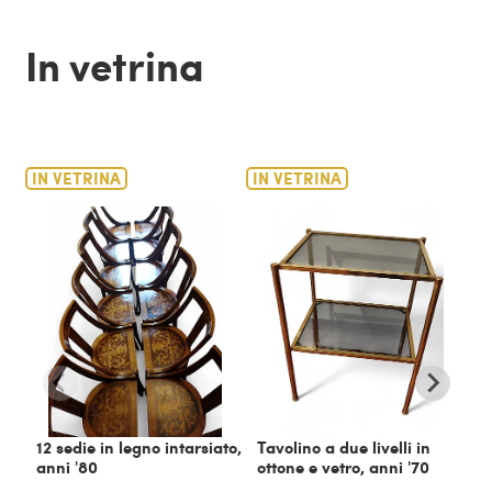
In vetrina
IN VETRINA
IN VETRINA
IN
12 sedie in legno intarsiato,
Tavolino a due livelli in
C
anni '80
ottone e vetro, anni '70
m