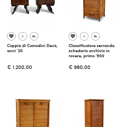
Coppia di Comodini Decò,
Classificatore serranda
anni '20
schedario archivio in
rovere, primo '900
€ 1.200,00
€ 980,00