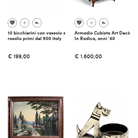
10 bicchierini con vassoio x
Armadio Cubista Art Decò
rosolio primi del 900 italy
In Radica, anni '40
€ 199,00
€ 1.600,00