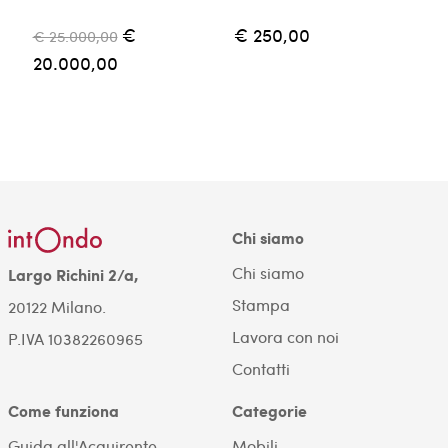
€
€ 250,00
€ 25.000,00
€
20.000,00
Chi siamo
Chi siamo
Largo Richini 2/a,
Stampa
20122 Milano.
Lavora con noi
P.IVA 10382260965
Contatti
Come funziona
Categorie
Guida all'Acquirente
Mobili