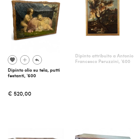
Dipinto attribuito a Antonio
Francesco Peruzzini, '600
Dipinto olio su tela, putti
festanti, '600
€ 520,00