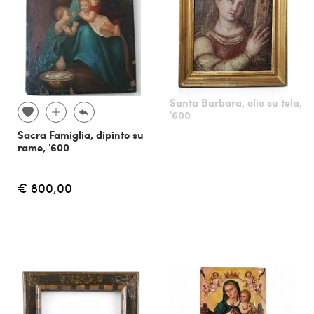
Santa Barbara, olio su tela,
'600
Sacra Famiglia, dipinto su
rame, '600
€ 800,00