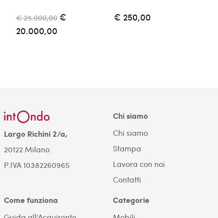
€
€ 250,00
€ 25.000,00
€
20.000,00
Chi siamo
Chi siamo
Largo Richini 2/a,
Stampa
20122 Milano.
Lavora con noi
P.IVA 10382260965
Contatti
Come funziona
Categorie
Guida all'Acquirente
Mobili