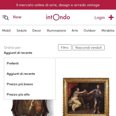
Il mercato online di arte, design e arredo vintage
New
Login
Mobili
Sedute
Decor
Illuminazione
Arte
Outdoor
Mirabilia
Ordina per:
Filtro
Nascondi venduti
Aggiunti di recente
Preferiti
Aggiunti di recente
Prezzo più basso
Prezzo più alto