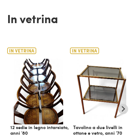
In vetrina
IN VETRINA
IN VETRINA
IN
12 sedie in legno intarsiato,
Tavolino a due livelli in
C
anni '80
ottone e vetro, anni '70
m