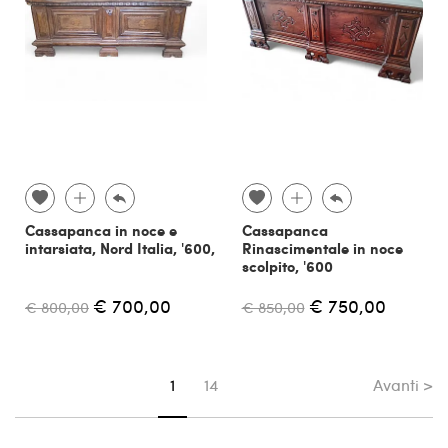
Cassapanca in noce e
Cassapanca
intarsiata, Nord Italia, '600,
Rinascimentale in noce
scolpito, '600
€ 700,00
€ 750,00
€ 800,00
€ 850,00
Avanti >
Sei su pagina
1
14