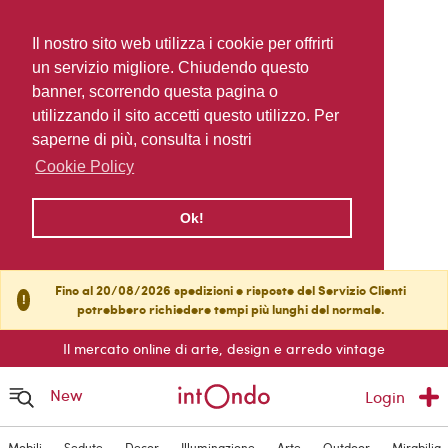
Il nostro sito web utilizza i cookie per offrirti
un servizio migliore. Chiudendo questo
banner, scorrendo questa pagina o
utilizzando il sito accetti questo utilizzo. Per
saperne di più, consulta i nostri
Cookie Policy
Ok!
Fino al 20/08/2026 spedizioni e risposte del Servizio Clienti
!
potrebbero richiedere tempi più lunghi del normale.
Il mercato online di arte, design e arredo vintage
New
Login
Mobili
Sedute
Decor
Illuminazione
Arte
Outdoor
Mirabilia