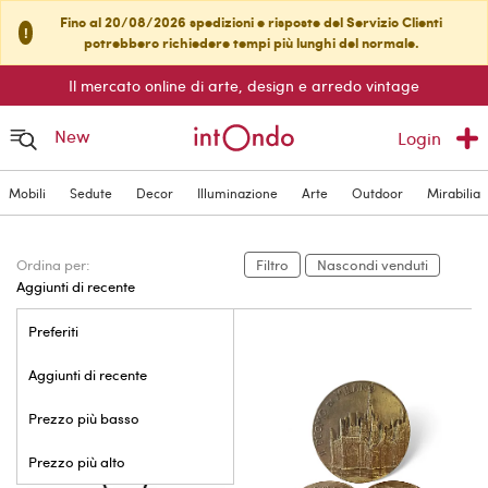
Fino al 20/08/2026 spedizioni e risposte del Servizio Clienti
!
potrebbero richiedere tempi più lunghi del normale.
Il mercato online di arte, design e arredo vintage
New
Login
Mobili
Sedute
Decor
Illuminazione
Arte
Outdoor
Mirabilia
Ordina per:
Filtro
Nascondi venduti
Aggiunti di recente
Preferiti
Aggiunti di recente
Prezzo più basso
Prezzo più alto