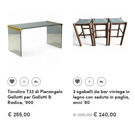
Tavolino T33 di Pierangelo
3 sgabelli da bar vintage in
Gallotti per Gallotti &
legno con seduta in paglia,
Radice, '900
anni '80
€ 255,00
€ 240,00
€ 260,00