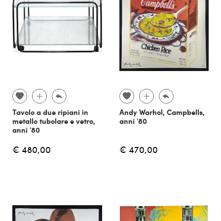
Tavolo a due ripiani in
Andy Warhol, Campbells,
metallo tubolare e vetro,
anni '80
anni '80
€ 480,00
€ 470,00