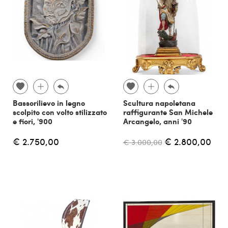
Bassorilievo in legno
Scultura napoletana
scolpito con volto stilizzato
raffigurante San Michele
e fiori, '900
Arcangelo, anni '90
€ 2.750,00
€ 2.800,00
€ 3.000,00