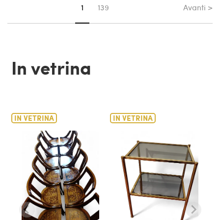
Avanti >
Sei su pagina
1
139
In vetrina
IN VETRINA
IN VETRINA