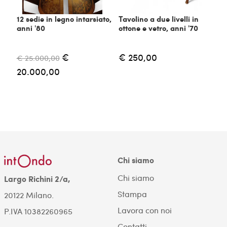
12 sedie in legno intarsiato,
Tavolino a due livelli in
anni '80
ottone e vetro, anni '70
€
€ 250,00
€ 25.000,00
20.000,00
Chi siamo
Chi siamo
Largo Richini 2/a,
Stampa
20122 Milano.
Lavora con noi
P.IVA 10382260965
Contatti