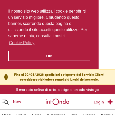
Il nostro sito web utilizza i cookie per offrirti
un servizio migliore. Chiudendo questo
banner, scorrendo questa pagina o
utilizzando il sito accetti questo utilizzo. Per
saperne di più, consulta i nostri
Cookie Policy
Ok!
Fino al 20/08/2026 spedizioni e risposte del Servizio Clienti
!
potrebbero richiedere tempi più lunghi del normale.
Il mercato online di arte, design e arredo vintage
New
Login
Mobili
Sedute
Decor
Illuminazione
Arte
Outdoor
Mirabilia