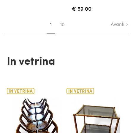
€ 59,00
Avanti >
Sei su pagina
1
10
In vetrina
IN VETRINA
IN VETRINA
IN