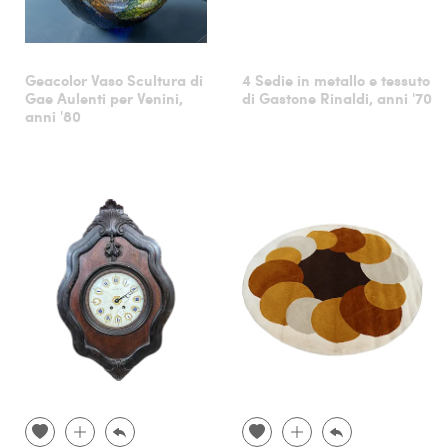
Geacolor Vaso Scultura di
4 Sedie in metallo e tessuto
Gae Aulenti per Venini,
di Gastone Rinaldi, anni '70
anni '80