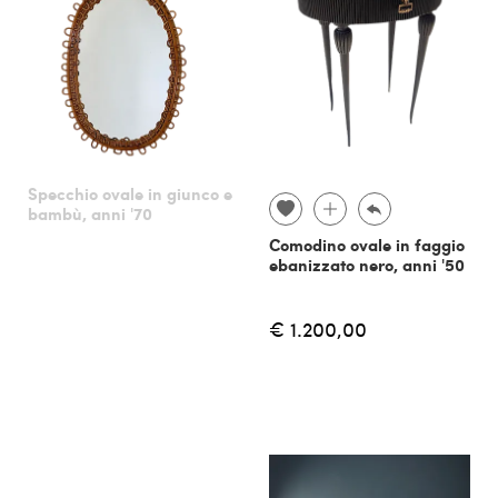
Specchio ovale in giunco e
bambù, anni '70
Comodino ovale in faggio
ebanizzato nero, anni '50
€ 1.200,00