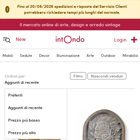
Fino al 20/08/2026 spedizioni e risposte del Servizio Clienti
!
potrebbero richiedere tempi più lunghi del normale.
Il mercato online di arte, design e arredo vintage
New
Login
Mobili
Sedute
Decor
Illuminazione
Arte
Outdoor
Mirabilia
Ordina per:
Filtro
Nascondi venduti
Aggiunti di recente
Preferiti
Aggiunti di recente
Prezzo più basso
Prezzo più alto