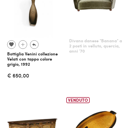
Divano danese "Banana" a
2 posti in velluto, quercia,
anni '70
Bottiglia Venini collezione
Velati con tappo colore
grigio, 1992
€ 650,00
VENDUTO