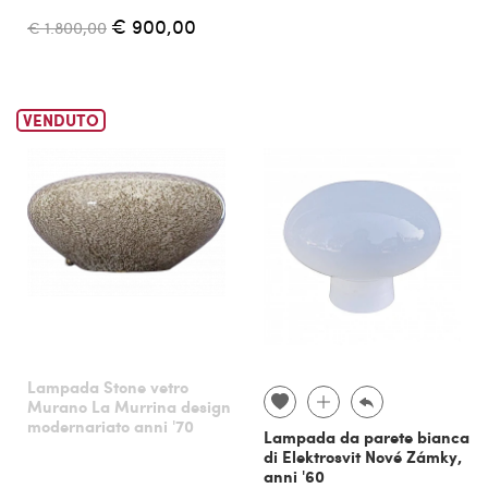
€ 900,00
€ 1.800,00
VENDUTO
Lampada Stone vetro
Murano La Murrina design
modernariato anni '70
Lampada da parete bianca
di Elektrosvit Nové Zámky,
anni '60