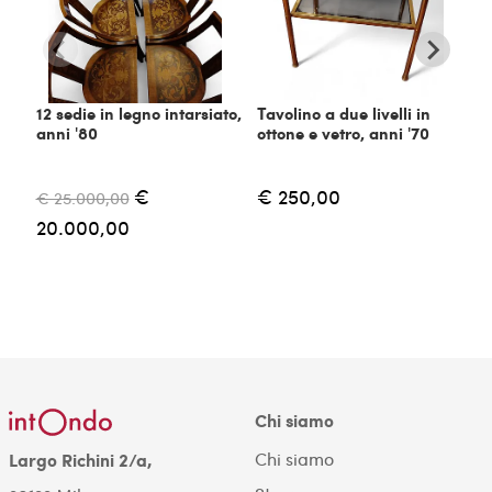
12 sedie in legno intarsiato,
Tavolino a due livelli in
C
anni '80
ottone e vetro, anni '70
m
€
€ 250,00
€ 25.000,00
€
20.000,00
Chi siamo
Chi siamo
Largo Richini 2/a,