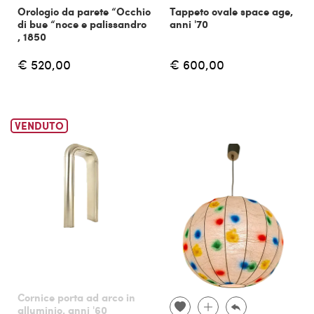
Orologio da parete “Occhio
Tappeto ovale space age,
di bue “noce e palissandro
anni '70
, 1850
€ 520,00
€ 600,00
VENDUTO
Cornice porta ad arco in
alluminio, anni '60