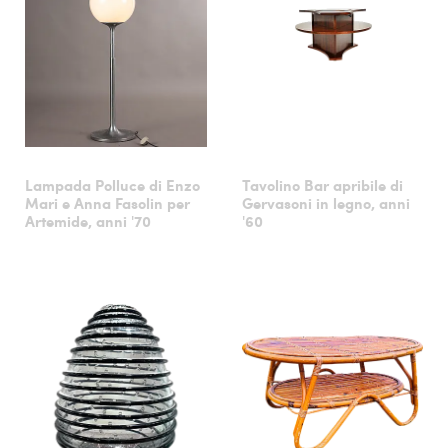
Lampada Polluce di Enzo
Tavolino Bar apribile di
Mari e Anna Fasolin per
Gervasoni in legno, anni
Artemide, anni '70
'60