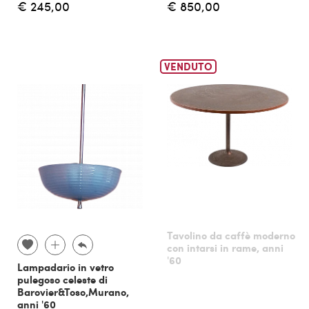
€ 245,00
€ 850,00
VENDUTO
Tavolino da caffè moderno
con intarsi in rame, anni
'60
Lampadario in vetro
pulegoso celeste di
Barovier&Toso,Murano,
anni '60