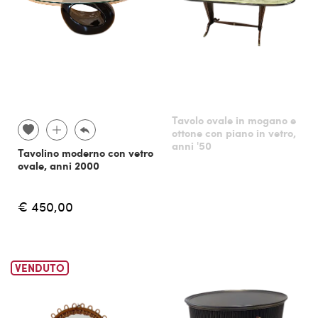
Tavolo ovale in mogano e
ottone con piano in vetro,
anni '50
Tavolino moderno con vetro
ovale, anni 2000
€ 450,00
VENDUTO