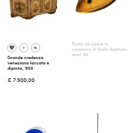
Piatto da pesce in
ceramica di Gallo Neptuno,
anni '80
Grande credenza
veneziana laccata e
dipinta, '900
€ 7.500,00