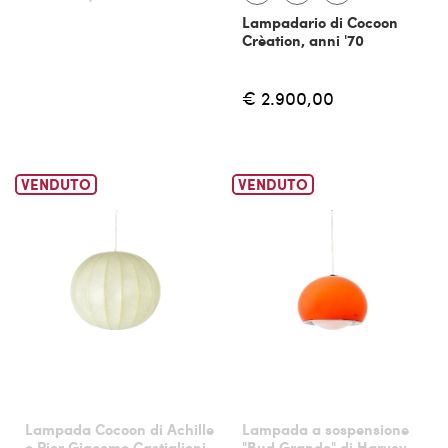
Lampadario di Cocoon
Crèation, anni '70
€ 2.900,00
VENDUTO
VENDUTO
Lampada Cocoon di Achille
Lampada a sospensione
e Pier Giacomo Castiglioni
"Bud Grande" di Harvey