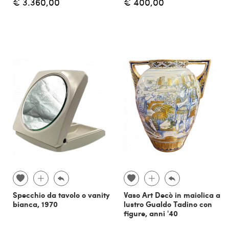
€ 3.360,00
€ 400,00
Specchio da tavolo o vanity
Vaso Art Decò in maiolica a
bianca, 1970
lustro Gualdo Tadino con
figure, anni '40