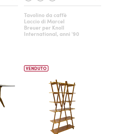
Tavolino da caffè
Laccio di Marcel
Breuer per Knoll
International, anni '90
VENDUTO