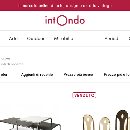
Il mercato online di arte, design e arredo vintage
Arte
Outdoor
Mirabilia
Periodi
na per:
unti di recente
referiti
Aggiunti di recente
Prezzo più basso
Prezzo più alto
VENDUTO