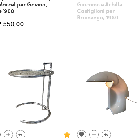
Marcel per Gavina,
Giacomo e Achille
e '900
Castiglioni per
Brionvega, 1960
2.550,00