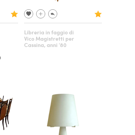
Libreria in faggio di
Vico Magistretti per
Cassina, anni '80
0