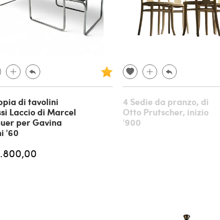
pia di tavolini
4 Sedie da pranzo, di
si Laccio di Marcel
Otto Prutscher, inizio
uer per Gavina
'900
i '60
1.800,00