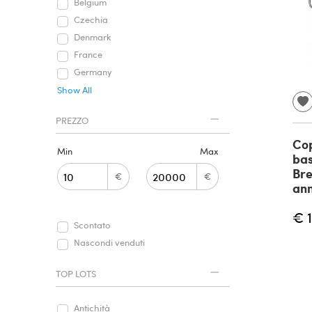
Belgium
Czechia
Denmark
France
Germany
Show All
PREZZO
Cop
Min
Max
bas
Bre
€
€
ann
€ 
Scontato
Nascondi venduti
TOP LOTS
Antichità