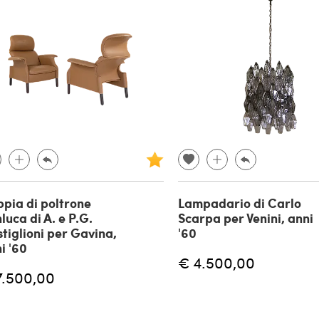
pia di poltrone
Lampadario di Carlo
luca di A. e P.G.
Scarpa per Venini, anni
tiglioni per Gavina,
'60
i '60
€ 4.500,00
7.500,00