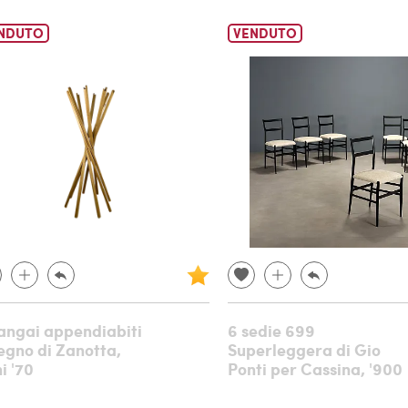
NDUTO
VENDUTO
angai appendiabiti
6 sedie 699
legno di Zanotta,
Superleggera di Gio
i '70
Ponti per Cassina, '900