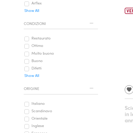
Arflex
VE
Show All
CONDIZIONI
Restaurato
Ottimo
Molto buono
Buono
Difetti
Show All
ORIGINE
Italiano
Sci
Scandinavo
in 
Orientale
ann
Inglese