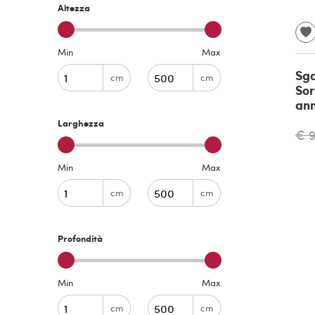
Altezza
Min
Max
Sga
cm
cm
Sor
ann
Larghezza
€ 
Min
Max
cm
cm
Profondità
Min
Max
cm
cm