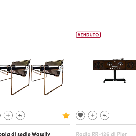
VENDUTO
pia di sedie Wassily
Radio RR-126 di Pier