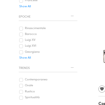
Francese
Show All
EPOCHE
Rinascimentale
Barocco
Luigi XV
Luigi XVI
Georgiano
Show All
TRENDS
Contemporaneo
Ovale
Rustico
Spiritualità
Cop