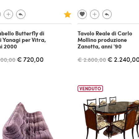
bello Butterfly di
Tavolo Reale di Carlo
i Yanagi per Vitra,
Mollino produzione
i 2000
Zanotta, anni '90
€ 720,00
€ 2.240,0
900,00
€ 2.800,00
VENDUTO