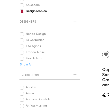
XX secolo
Design Iconico
DESIGNERS
Nendo Design
Le Corbusier
Tito Agnoli
Franco Albini
Gae Aulenti
Show All
Cop
San
PRODUTTORE
Cas
ann
Acerbis
Alessi
€ 
Anonima Castelli
Antica Murrina