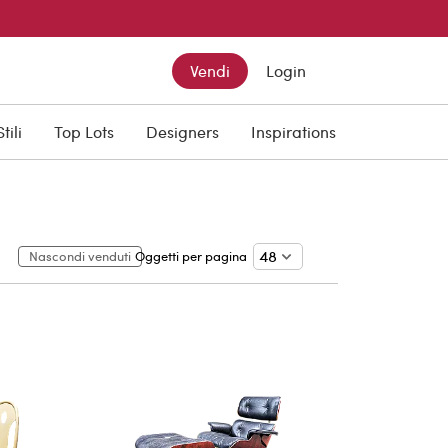
Vendi
Login
Stili
Top Lots
Designers
Inspirations
Nascondi venduti
Oggetti per pagina