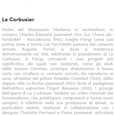
Le Corbusier
Padre del Movimento Moderno in architettura, lo
svizzero
Charles-Édouard Jeanneret-Gris (La Chaux-de-
Fonds1887 - Roccabruna, 1965) sceglie Parigi come sua
patria, dove si forma con l’architetto pioniere del cemento
armato Auguste Perret, e dove si trasferisce
definitivamente nel 1918, adottando lo pseudonimo di Le
Corbusier. A Parigi concepirà i suoi progetti più
significativi, da quelli non realizzati, come gli studi
della maison Citrohan, prototipo d’abitazione a basso
costo con struttura in cemento armato da riprodurre in
serie, all’atelier del pittore Amédée Ozenfent (1922), dalla
doppia villa La Roche-Jeanneret (1923-1924) al padiglione
dell’edificio espositivo l'Esprit Nouveau (1925). I principi
dell’opera di Le Corbusier, fondata sui criteri razionali del
Funzionalismo, che prediligono componenti e forme assai
semplici, si riflettono nella sua produzione di arredi, in
particolare sedute, realizzati in collaborazione con i
designer Charlotte Perriand e Pierre Jeanneret: articolata