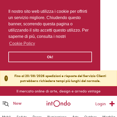
Il nostro sito web utilizza i cookie per offrirti
un servizio migliore. Chiudendo questo
banner, scorrendo questa pagina o
utilizzando il sito accetti questo utilizzo. Per
saperne di più, consulta i nostri
Cookie Policy
Ok!
Fino al 20/08/2026 spedizioni e risposte del Servizio Clienti
!
potrebbero richiedere tempi più lunghi del normale.
Il mercato online di arte, design e arredo vintage
New
Login
Mobili
Sedute
Decor
Illuminazione
Arte
Outdoor
Mirabilia